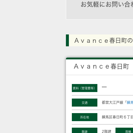
お気軽にお問い合
Ａｖａｎｃｅ春日町の
Ａｖａｎｃｅ春日町
****
賃料（管理費等）
都営大江戸線「
練
交通
練馬区春日町６丁目
所在地
2階建
階建
面積