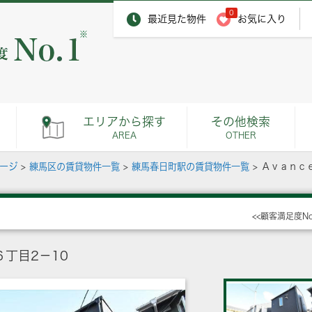
0
最近見た物件
お気に入り
※
エリアから探す
その他検索
AREA
OTHER
ページ
>
練馬区の賃貸物件一覧
>
練馬春日町駅の賃貸物件一覧
>
Ａｖａｎｃ
<<顧客満足度N
丁目2－10