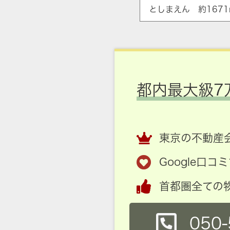
としまえん 約1671
都内最大級7
東京の不動産会
Google口
首都圏全ての
050-