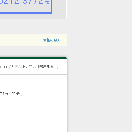
5212-3772
無
情報の見方
o.1>> 7万円以下専門店【部屋まる。】
671m／21分