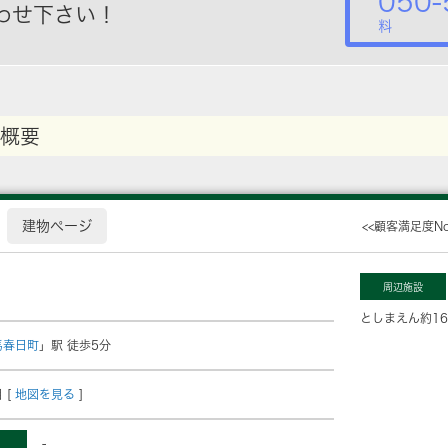
050-
わせ下さい！
料
概要
建物ページ
<<顧客満足度N
周辺施設
としまえん
約1
馬春日町
」駅 徒歩5分
 [
地図を見る
]
-