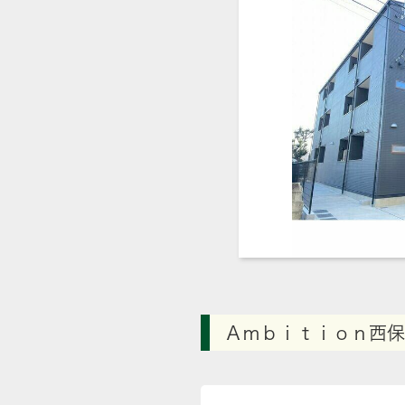
Ａｍｂｉｔｉｏｎ西保