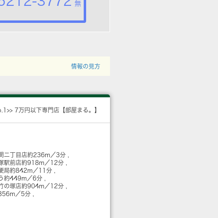
5212-3772
無
情報の見方
o.1>> 7万円以下専門店【部屋まる。】
間二丁目店
約236m／3分
塚駅前店
約918m／12分
便局
約842m／11分
う
約449m／6分
竹の塚店
約904m／12分
356m／5分