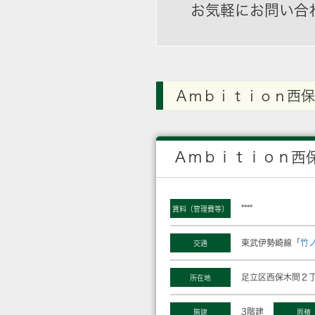
お気軽にお問い合
Ａｍｂｉｔｉｏｎ西保
Ａｍｂｉｔｉｏｎ西
****
賃料（管理費等）
東武伊勢崎線「
竹
交通
足立区西保木間２丁
所在地
3階建
階建
面積