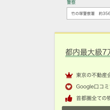
警察
竹の塚警察署 約35
都内最大級7
東京の不動産会
Google口
首都圏全ての