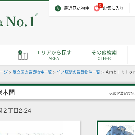
0
最近見た物件
お気に入り
※
エリアから探す
その他検索
AREA
OTHER
ページ
>
足立区の賃貸物件一覧
>
竹ノ塚駅の賃貸物件一覧
>
Ａｍｂｉｔｉｏ
保木間
<<顧客満足度N
２丁目2-24