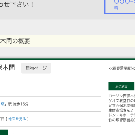
050-
わせ下さい！
料
木間の概要
保木間
建物ページ
<<顧客満足度N
周辺施設
ローソン西保木
ゲオ文教堂竹の
ノ塚
」駅 徒歩16分
足立西保木間郵
生鮮市場さんよ
ドン・キホーテ
目 [
地図を見る
]
竹の塚警察署
約
-