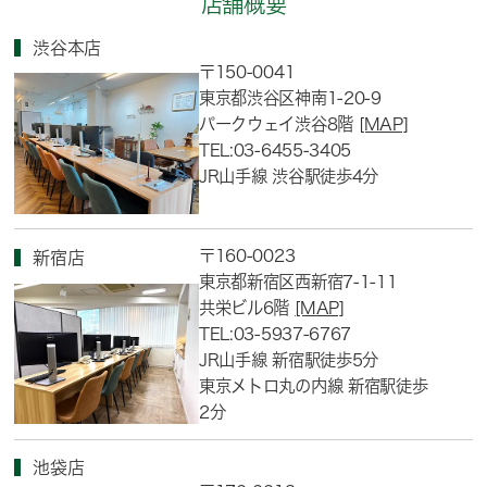
店舗概要
渋谷本店
〒150-0041
東京都渋谷区神南1-20-9
パークウェイ渋谷8階
[MAP]
TEL:03-6455-3405
JR山手線 渋谷駅徒歩4分
〒160-0023
新宿店
東京都新宿区西新宿7-1-11
共栄ビル6階
[MAP]
TEL:03-5937-6767
JR山手線 新宿駅徒歩5分
東京メトロ丸の内線 新宿駅徒歩
2分
池袋店