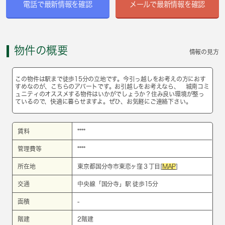
電話で最新情報を確認
メールで最新情報を確認
物件の概要
情報の見方
この物件は駅まで徒歩15分の立地です。今引っ越しをお考えの方におす
すめなのが、こちらのアパートです。お引越しをお考えなら、 城南コミ
ュニティのオススメする物件はいかがでしょうか？住み良い環境が整っ
ているので、快適に暮らせますよ。ぜひ、お気軽にご連絡下さい。
賃料
****
管理費等
****
所在地
東京都国分寺市東恋ヶ窪３丁目[
MAP
]
交通
中央線
「
国分寺
」駅 徒歩15分
面積
-
階建
2階建