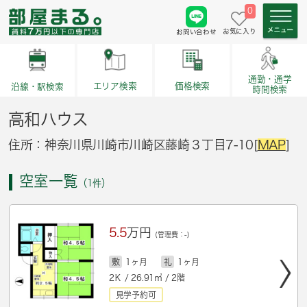
0
お気に入り
お問い合わせ
通勤・通学
価格検索
エリア検索
沿線・駅検索
時間検索
高和ハウス
住所：神奈川県川崎市川崎区藤崎３丁目7-10[
MAP
]
空室一覧
（1件）
5.5
万円
(管理費：-)
敷
1ヶ月
礼
1ヶ月
2Ｋ / 26.91㎡ / 2階
見学予約可