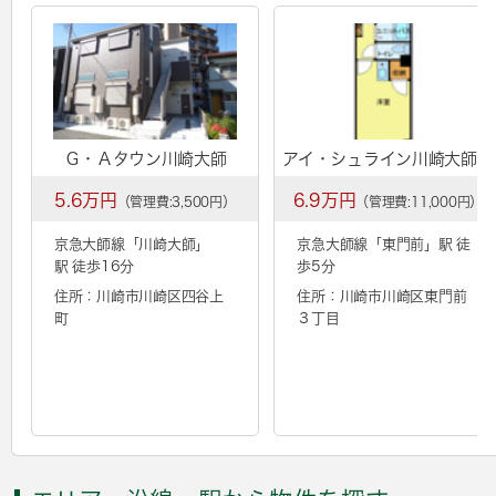
Ｇ・Ａタウン川崎大師
アイ・シュライン川崎大師東
5.6万円
6.9万円
（管理費:3,500円）
（管理費:11,000円）
京急大師線「
川崎大師
」
京急大師線「
東門前
」駅 徒
駅 徒歩16分
歩5分
住所：川崎市川崎区四谷上
住所：川崎市川崎区東門前
町
３丁目