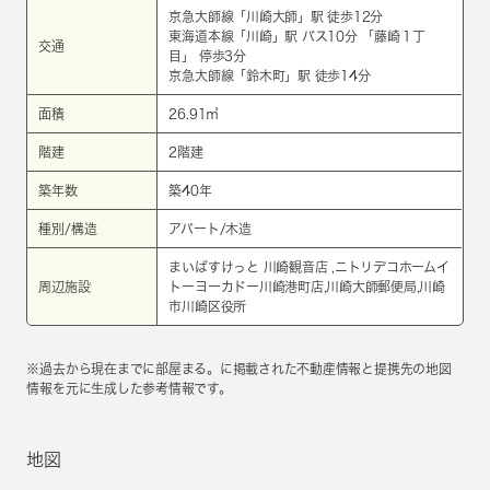
京急大師線
「
川崎大師
」駅 徒歩12分
東海道本線
「
川崎
」駅 バス10分 「藤崎１丁
交通
目」 停歩3分
京急大師線
「
鈴木町
」駅 徒歩14分
面積
26.91㎡
階建
2階建
築年数
築40年
種別/構造
アパート/木造
まいばすけっと 川崎観音店 ,ニトリデコホームイ
周辺施設
トーヨーカドー川崎港町店,川崎大師郵便局,川崎
市川崎区役所
※過去から現在までに部屋まる。に掲載された不動産情報と提携先の地図
情報を元に生成した参考情報です。
地図