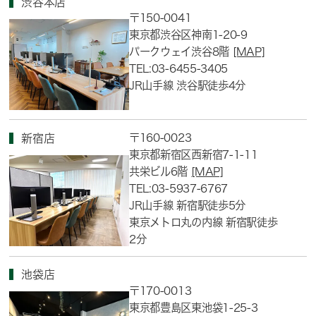
渋谷本店
〒150-0041
東京都渋谷区神南1-20-9
パークウェイ渋谷8階
[MAP]
TEL:03-6455-3405
JR山手線 渋谷駅徒歩4分
〒160-0023
新宿店
東京都新宿区西新宿7-1-11
共栄ビル6階
[MAP]
TEL:03-5937-6767
JR山手線 新宿駅徒歩5分
東京メトロ丸の内線 新宿駅徒歩
2分
池袋店
〒170-0013
東京都豊島区東池袋1-25-3