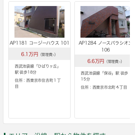
AP1181 コージーハウス 101
AP1284 ノースパラシオン
106
6.1万円
（管理費:-）
6.6万円
（管理費:-）
西武池袋線「
ひばりヶ丘
」
駅 徒歩18分
西武池袋線「
保谷
」駅 徒歩
15分
住所：西東京市住吉町１丁
目
住所：西東京市北町４丁目