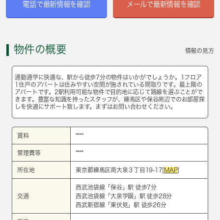
電話で最新情報を確認
メールで最新情報を確認
物件の概要
情報の見方
通勤通学に快適な、駅から徒歩7分の物件はいかがでしょうか。1フロア
1住戸のアパートは住みやすい空間が施されている間取りです。最上階の
アパートです。2駅利用可能な物件で目的地に応じて路線を選ぶことがで
きます。豊富な知識を持ったスタッフが、練馬区や保谷周辺でのお部屋探
しを快適にサポート致します。まずはお問い合わせください。
賃料
****
管理費等
****
所在地
東京都練馬区南大泉３丁目19-17[
MAP
]
西武池袋線
「
保谷
」駅 徒歩7分
交通
西武池袋線
「
大泉学園
」駅 徒歩28分
西武新宿線
「
東伏見
」駅 徒歩26分