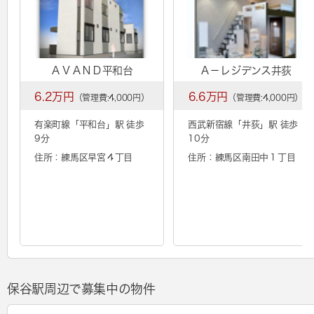
ＡＶＡＮＤ平和台
Ａ－レジデンス井荻
6.2万円
6.6万円
（管理費:4,000円）
（管理費:4,000円）
有楽町線「
平和台
」駅 徒歩
西武新宿線「
井荻
」駅 徒歩
9分
10分
住所：練馬区早宮４丁目
住所：練馬区南田中１丁目
保谷駅周辺で募集中の物件