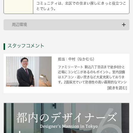
コミュニティは、北区での住まい探しにきっと役立つこ
とでしょう。
周辺環境
スタッフコメント
担当：中村（なかむら）
ファミリーマート 駒込六丁目店まで徒歩6分と
近場にコンビニがあるのもポイント。室内設備
はエアコン・追い焚きなど大変充実しておりま
す。2面採光でいて防音性の高い画期的なマンシ
ョンとなっております。急な転勤に嬉しい条
[続きを読む]
件。礼金不要なので、すぐに入居したい方はこ
ちらへどうぞ。造りとデザインに関して、自信
をもって情報を提供できるマンションです。新
たな住まい探しを始める方、 城南コミュニテ
ィからお探しになりませんか。スタッフ一同サ
ポートして参ります。