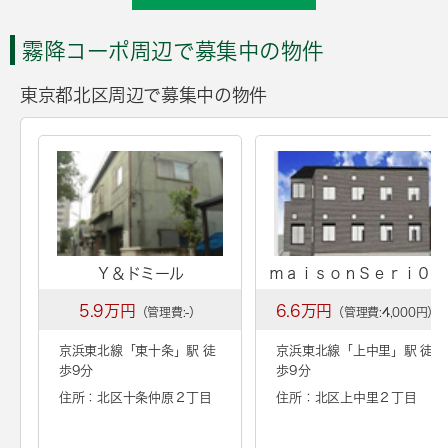
霧降コーポ周辺で募集中の物件
東京都北区周辺で募集中の物件
Ｙ＆ドミール
ｍａｉｓｏｎＳｅｒｉ０９
5.9万円
6.6万円
（管理費:-）
（管理費:4,000円）
京浜東北線「
東十条
」駅 徒
京浜東北線「
上中里
」駅 徒
歩9分
歩9分
住所：北区十条仲原２丁目
住所：北区上中里２丁目