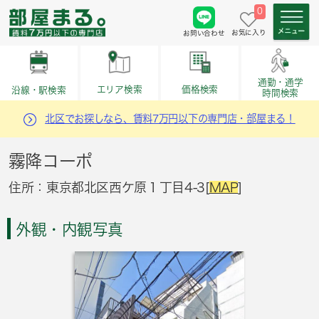
0
お気に入り
お問い合わせ
通勤・通学
価格検索
エリア検索
沿線・駅検索
時間検索
北区でお探しなら、賃料7万円以下の専門店・部屋まる！
霧降コーポ
住所：東京都北区西ケ原１丁目4-3[
MAP
]
外観・内観写真