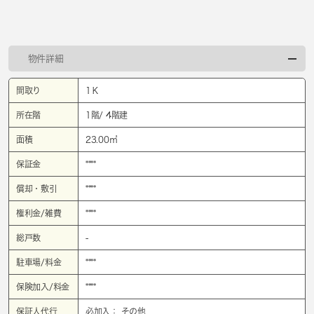
物件詳細
間取り
1Ｋ
所在階
1階/ 4階建
面積
23.00㎡
保証金
****
償却・敷引
****
権利金/雑費
****
総戸数
-
駐車場/料金
****
保険加入/料金
****
保証人代行
必加入： その他