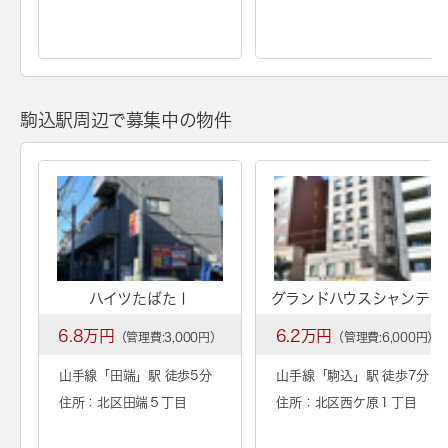
駒込駅周辺で募集中の物件
ハイツたばたⅠ
グランドハウスシャンティ
6.8万円
6.2万円
（管理費:3,000円）
（管理費:6,000円）
山手線「
田端
」駅 徒歩5分
山手線「
駒込
」駅 徒歩7分
住所：北区田端５丁目
住所：北区西ケ原１丁目