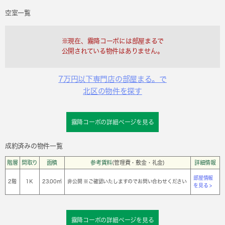
空室一覧
※現在、霧降コーポには部屋まるで
公開されている物件はありません。
7万円以下専門店の部屋まる。で
北区の物件を探す
霧降コーポの詳細ページを見る
成約済みの物件一覧
階層
間取り
面積
参考賃料
(管理費・敷金・礼金)
詳細情報
部屋情報
2階
1Ｋ
23.00㎡
非公開 ※ご確認いたしますのでお問い合わせください
を見る >
霧降コーポの詳細ページを見る