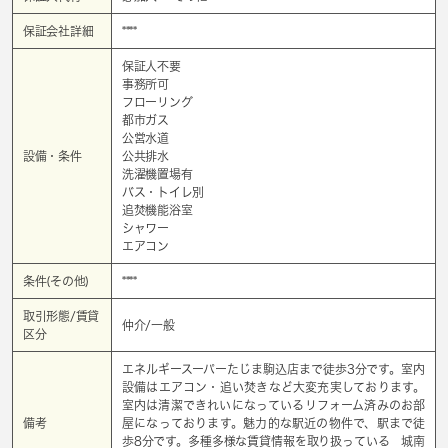
保証会社詳細
****
保証人不要
事務所可
フローリング
都市ガス
公営水道
設備・条件
公共排水
洗濯機置場有
バス・トイレ別
追焚機能浴室
シャワー
エアコン
条件(その他)
****
取引形態/賃貸
仲介/一般
区分
エネルギースーパーたじま駒込店まで徒歩3分です。室内
設備はエアコン・追い焚きなど大変充実しております。
室内は清潔できれいになっているリフォーム済みのお部
備考
屋になっております。魅力的な駅近の物件で、駅まで徒
歩8分です。多種多様な賃貸情報を取り扱っている 城南