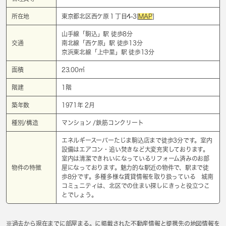
所在地
東京都北区西ケ原１丁目4-3[
MAP
]
山手線「
駒込
」駅 徒歩8分
交通
南北線「
西ケ原
」駅 徒歩13分
京浜東北線「
上中里
」駅 徒歩13分
面積
23.00㎡
階建
1階
築年数
1971年 2月
種別/構造
マンション /鉄筋コンクリート
エネルギースーパーたじま駒込店まで徒歩3分です。室内
設備はエアコン・追い焚きなど大変充実しております。
室内は清潔できれいになっているリフォーム済みのお部
物件の特徴
屋になっております。魅力的な駅近の物件で、駅まで徒
歩8分です。多種多様な賃貸情報を取り扱っている 城南
コミュニティは、北区での住まい探しにきっと役立つこ
とでしょう。
※過去から現在までに部屋まる。に掲載された不動産情報と提携先の地図情報を