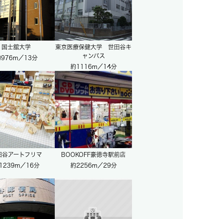
国士舘大学
東京医療保健大学 世田谷キ
ャンパス
976m／13分
約1116m／14分
田谷アートフリマ
BOOKOFF豪徳寺駅前店
1239m／16分
約2256m／29分