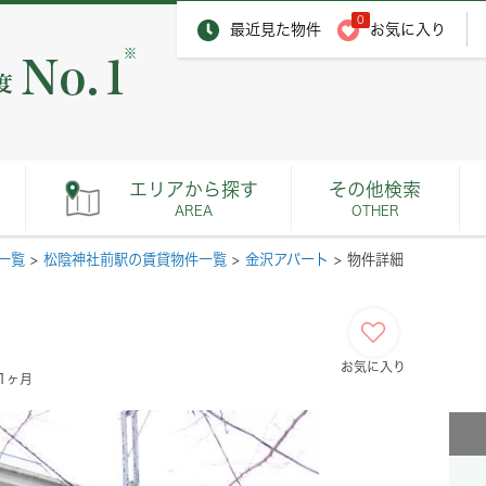
0
最近見た物件
お気に入り
※
エリアから探す
その他検索
AREA
OTHER
一覧
>
松陰神社前駅の賃貸物件一覧
>
金沢アパート
>
物件詳細
お気に入り
：1ヶ月