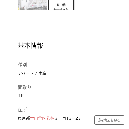
基本情報
種別
アパート / 木造
間取り
1Ｋ
住所
東京都
世田谷区
若林
３丁目13－23
地図を見る