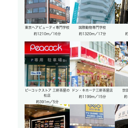
東京ヘアビューティ専門学校
国際動物専門学校
約1210m／16分
約1320m／17分
約
ピーコックストア 三軒茶屋の
ドン・キホーテ三軒茶屋店
世
杜店
約1199m／15分
約
約391m／5分