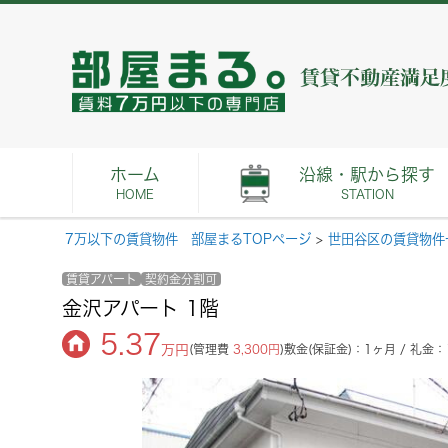
ホーム
沿線・駅から探す
HOME
STATION
7万以下の賃貸物件 部屋まるTOPページ
>
世田谷区の賃貸物件
賃貸アパート
契約金分割可
金沢アパート 1階
5.37
万円
(管理費
3,300円
)
敷金(保証金)：1ヶ月 / 礼金