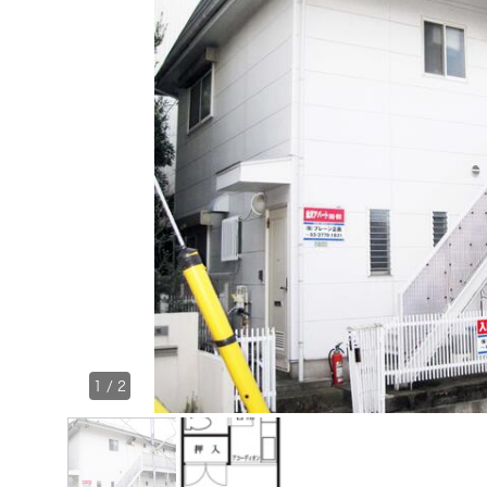
1
/
2