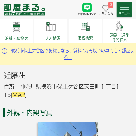
0
お気に入り
お問い合わせ
通勤・通学
価格検索
エリア検索
沿線・駅検索
時間検索
横浜市保土ケ谷区でお探しなら、賃料7万円以下の専門店・部屋ま
る！
近藤荘
住所：神奈川県横浜市保土ケ谷区天王町１丁目1-
15[
MAP
]
外観・内観写真