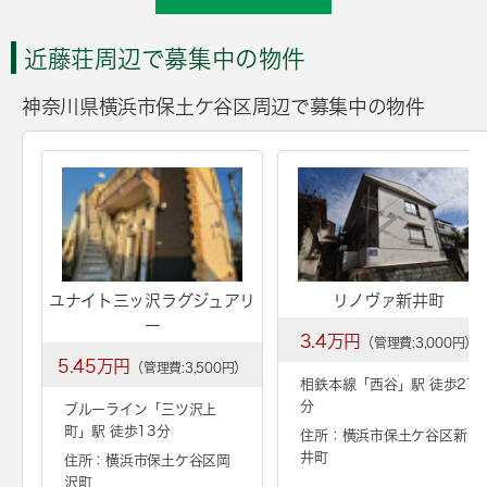
近藤荘周辺で募集中の物件
神奈川県横浜市保土ケ谷区周辺で募集中の物件
ユナイト三ッ沢ラグジュアリ
リノヴァ新井町
ー
3.4万円
（管理費:3,000円）
5.45万円
（管理費:3,500円）
相鉄本線「
西谷
」駅 徒歩27
分
ブルーライン「
三ツ沢上
町
」駅 徒歩13分
住所：横浜市保土ケ谷区新
井町
住所：横浜市保土ケ谷区岡
沢町