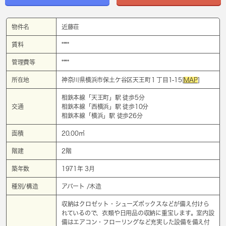
物件名
近藤荘
賃料
****
管理費等
****
所在地
神奈川県横浜市保土ケ谷区天王町１丁目1-15[
MAP
]
相鉄本線「
天王町
」駅 徒歩5分
交通
相鉄本線「
西横浜
」駅 徒歩10分
相鉄本線「
横浜
」駅 徒歩26分
面積
20.00㎡
階建
2階
築年数
1971年 3月
種別/構造
アパート /木造
収納はクロゼット・シューズボックスなどが備え付けら
れているので、衣類や日用品の収納に重宝します。室内設
備はエアコン・フローリングなど充実した設備を備え付