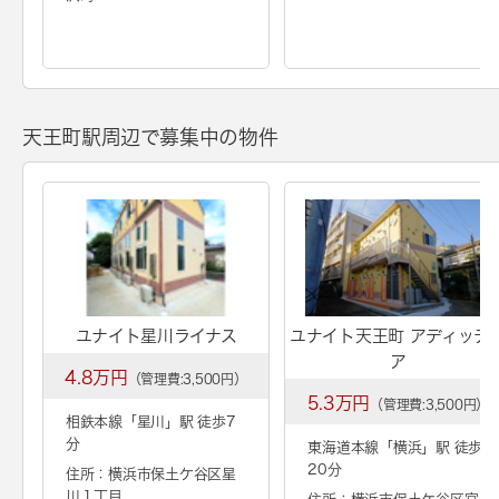
天王町駅周辺で募集中の物件
ユナイト星川ライナス
ユナイト天王町 アディッテ
ア
4.8万円
（管理費:3,500円）
5.3万円
（管理費:3,500円）
相鉄本線「
星川
」駅 徒歩7
分
東海道本線「
横浜
」駅 徒歩
20分
住所：横浜市保土ケ谷区星
川１丁目