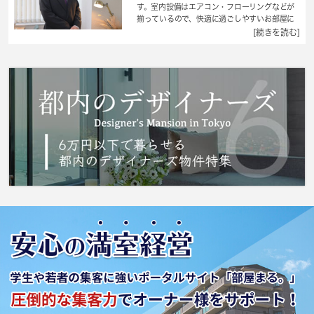
す。室内設備はエアコン・フローリングなどが
揃っているので、快適に過ごしやすいお部屋に
なります。周辺には、徒歩5分で利用できる駅が
[続きを読む]
あります。全室2面の窓付きなので、採光良好で
快適に過ごせます。毎日の生活が楽しくなる間
取り、1Kのお住まいになっています。初期費用
の大部分を占める敷金が不要の物件です。 城
南コミュニティは、あなたが安心して暮らして
いける環境を共に探していきます。ぜひご活用
ください。