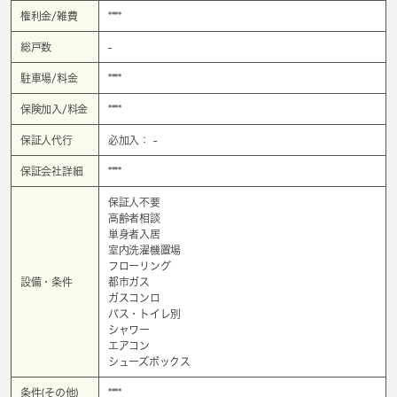
権利金/雑費
****
総戸数
-
駐車場/料金
****
保険加入/料金
****
保証人代行
必加入： -
保証会社詳細
****
保証人不要
高齢者相談
単身者入居
室内洗濯機置場
フローリング
設備・条件
都市ガス
ガスコンロ
バス・トイレ別
シャワー
エアコン
シューズボックス
条件(その他)
****