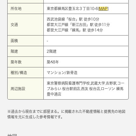
所在地
東京都練馬区豊玉北３丁目10-6[
MAP
]
西武池袋線
「
桜台
」駅 徒歩10分
交通
都営大江戸線
「
新江古田
」駅 徒歩11分
都営大江戸線
「
練馬
」駅 徒歩14分
面積
-
階建
2階建
築年数
築48年
種別/構造
マンション/鉄骨造
東京警察病院看護専門学校,武蔵大学,吉野家,コー
周辺施設
プみらい 桜台駅前店,西友 桜台店,ローソン 練馬
豊中通店
※過去から現在までに部屋まる。に掲載された不動産情報と提携先の地図
情報を元に生成した参考情報です。