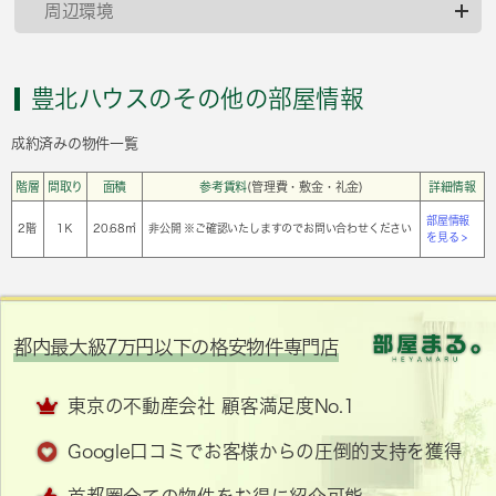
周辺環境
豊北ハウスのその他の部屋情報
成約済みの物件一覧
階層
間取り
面積
参考賃料
(管理費・敷金・礼金)
詳細情報
部屋情報
2階
1Ｋ
20.68㎡
非公開 ※ご確認いたしますのでお問い合わせください
を見る >
都内最大級7万円以下の格安物件専門店
東京の不動産会社 顧客満足度No.1
Google口コミでお客様からの圧倒的支持を獲得