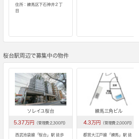
住所：練馬区下石神井２丁
目
桜台駅周辺で募集中の物件
ソレイユ桜台
練馬三角ビル
5.37万円
4.3万円
（管理費:2,300円）
（管理費:2,000円）
西武池袋線「
桜台
」駅 徒歩
都営大江戸線「
練馬
」駅 徒