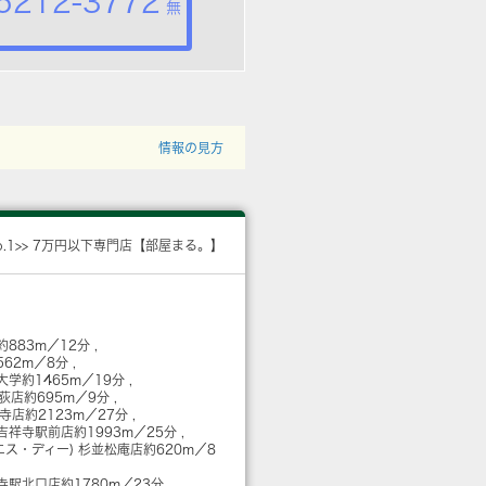
5212-3772
無
情報の見方
o.1>> 7万円以下専門店【部屋まる。】
約883m／12分
562m／8分
大学
約1465m／19分
荻店
約695m／9分
祥寺店
約2123m／27分
吉祥寺駅前店
約1993m／25分
エス・ディー) 杉並松庵店
約620m／8
祥寺駅北口店
約1780m／23分