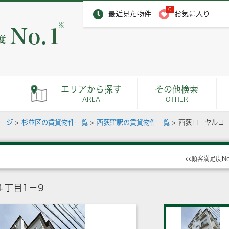
0
最近見た物件
お気に入り
※
エリアから探す
その他検索
AREA
OTHER
ページ
>
杉並区の賃貸物件一覧
>
西荻窪駅の賃貸物件一覧
>
西荻ローヤルコ
<<顧客満足度N
丁目1－9