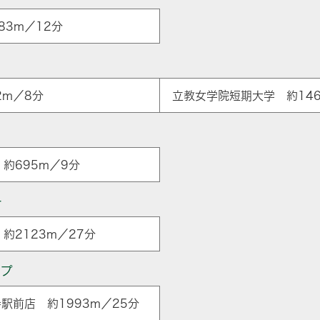
83m／12分
2m／8分
立教女学院短期大学 約146
約695m／9分
ー
約2123m／27分
ップ
駅前店 約1993m／25分