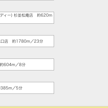
ディー) 杉並松庵店 約620m
北口店 約1780m／23分
 約604m／8分
385m／5分