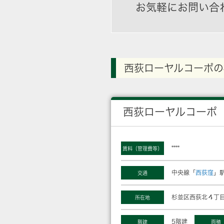
お気軽にお問い合
西荻ローヤルコーポの
西荻ローヤルコーポ
****
賃料（管理費等）
中央線「
西荻窪
」駅
交通
杉並区西荻北４丁目
所在地
5階建
階建
面積