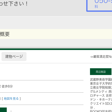
050-
わせ下さい！
料
概要
建物ページ
<<顧客満足度N
周辺施設
武蔵野美術学園
東京女子大学
約
 徒歩8分
立教女学院短期
グルメシティ 西
ロヂャース 吉
 [
地図を見る
]
ドン・キホーテ
クリエイトSD(
分
-
BOOKOFF吉