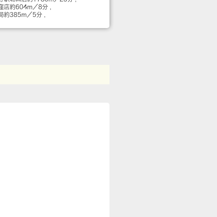
荻窪店
約604m／8分
局
約385m／5分