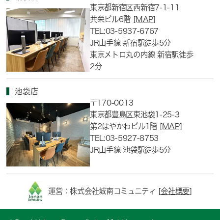
東京都新宿区西新宿7-1-11
共栄ビル6階
[MAP]
TEL:03-5937-6767
JR山手線 新宿駅徒歩5分
東京メトロ丸の内線 新宿駅徒歩
2分
池袋店
〒170-0013
東京都豊島区東池袋1-25-3
第2はやかわビル1階
[MAP]
TEL:03-5927-8753
JR山手線 池袋駅徒歩5分
運営：株式会社城南コミュニティ [
会社概要
]