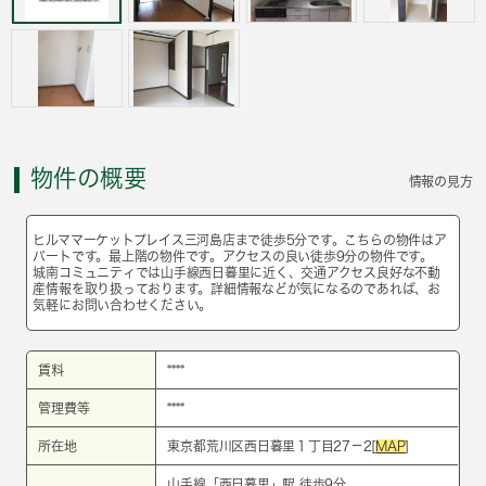
物件の概要
情報の見方
ヒルママーケットプレイス三河島店まで徒歩5分です。こちらの物件はア
パートです。最上階の物件です。アクセスの良い徒歩9分の物件です。
城南コミュニティでは山手線西日暮里に近く、交通アクセス良好な不動
産情報を取り扱っております。詳細情報などが気になるのであれば、お
気軽にお問い合わせください。
賃料
****
管理費等
****
所在地
東京都荒川区西日暮里１丁目27－2[
MAP
]
山手線
「
西日暮里
」駅 徒歩9分