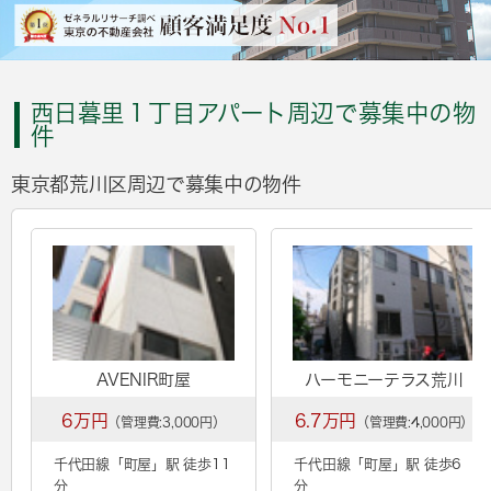
西日暮里１丁目アパート周辺で募集中の物
件
東京都荒川区周辺で募集中の物件
AVENIR町屋
ハーモニーテラス荒川
6万円
6.7万円
（管理費:3,000円）
（管理費:4,000円）
千代田線「
町屋
」駅 徒歩11
千代田線「
町屋
」駅 徒歩6
分
分