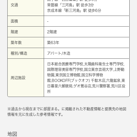
交通
常磐線
「
三河島
」駅 徒歩3分
京成本線
「
新三河島
」駅 徒歩6分
面積
-
階建
2階建
築年数
築63年
種別/構造
アパート/木造
日本総合医療専門学校,太陽歯科衛生士専門学校,
国際理容美容専門学校,国立東京芸術大学,上野動
物園,東京国立博物館,国立科学博物
周辺施設
館,BOOKOFF(ブックオフ) 千駄木店,六龍鉱泉,東
日暮里六郵便局,ゲオ鶯谷店,荒川警察署,荒川区役
所
※過去から現在までに部屋まる。に掲載された不動産情報と提携先の地図
情報を元に生成した参考情報です。
地図