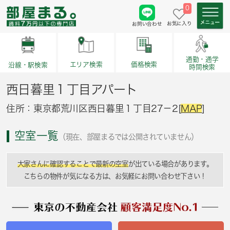
0
お気に入り
お問い合わせ
通勤・通学
価格検索
エリア検索
沿線・駅検索
時間検索
西日暮里１丁目アパート
住所：東京都荒川区西日暮里１丁目27－2[
MAP
]
空室一覧
（現在、部屋まるでは公開されていません）
大家さんに確認することで最新の空室
が出ている場合があります。
こちらの物件が気になる方は、お気軽にお問い合わせ下さい！