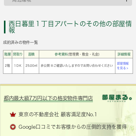
西日暮里１丁目アパートのその他の部屋情
報
成約済みの物件一覧
階層
間取り
面積
参考賃料
(管理費・敷金・礼金)
詳細情報
部屋情報
2階
1ＤＫ
25.00㎡
非公開 ※ご確認いたしますのでお問い合わせください
を見る >
都内最大級7万円以下の格安物件専門店
東京の不動産会社 顧客満足度No.1
Google口コミでお客様からの圧倒的支持を獲得