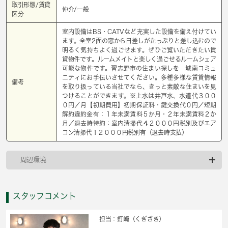
取引形態/賃貸
仲介/一般
区分
室内設備はBS・CATVなど充実した設備を備え付けてい
ます。全室2面の窓から日差しがたっぷりと差し込むので
明るく気持ちよく過ごせます。ぜひご覧いただきたい賃
貸物件です。ルームメイトと楽しく過ごせるルームシェア
可能な物件です。習志野市の住まい探しを 城南コミュ
ニティにお手伝いさせてください。多種多様な賃貸情報
備考
を取り扱っている当社でなら、きっと素敵な住まいを見
つけることができます。※上水は井戸水、水道代３００
０円／月【初期費用】初期保証料・鍵交換代０円／短期
解約違約金有：１年未満賃料５か月・２年未満賃料２か
月／退去時特約：室内清掃代４２０００円税別及びエア
コン清掃代１２０００円税別有（退去時支払）
周辺環境
スタッフコメント
担当：釘崎（くぎざき）