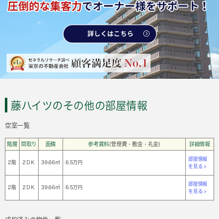
藤ハイツのその他の部屋情報
空室一覧
階層
間取り
面積
参考賃料
(管理費・敷金・礼金)
詳細情報
部屋情報
2階
2ＤＫ
39.66㎡
6.5万円
を見る >
部屋情報
2階
2ＤＫ
39.66㎡
6.5万円
を見る >