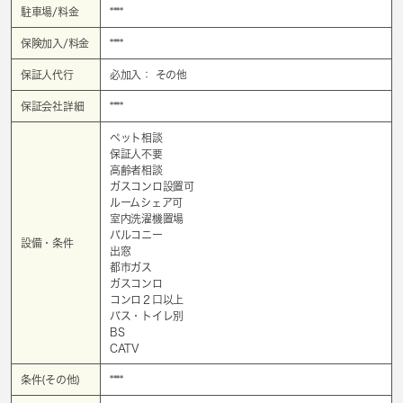
駐車場/料金
****
保険加入/料金
****
保証人代行
必加入： その他
保証会社詳細
****
ペット相談
保証人不要
高齢者相談
ガスコンロ設置可
ルームシェア可
室内洗濯機置場
バルコニー
設備・条件
出窓
都市ガス
ガスコンロ
コンロ２口以上
バス・トイレ別
BS
CATV
条件(その他)
****