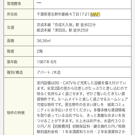
管理費等
****
所在地
千葉県習志野市藤崎４丁目17-21[
MAP
]
京成本線「
京成大久保
」駅 徒歩22分
交通
総武本線「
津田沼
」駅 徒歩25分
面積
36.36㎡
階建
2階
築年数
1987年 8月
種別/構造
アパート /木造
室内設備はBS・CATVなど充実した設備を備え付けてい
ます。全室2面の窓から日差しがたっぷりと差し込むので
明るく気持ちよく過ごせます。ぜひご覧いただきたい賃
貸物件です。ルームメイトと楽しく過ごせるルームシェア
可能な物件です。習志野市の住まい探しを 城南コミュ
ニティにお手伝いさせてください。多種多様な賃貸情報
物件の特徴
を取り扱っている当社でなら、きっと素敵な住まいを見
つけることができます。※上水は井戸水、水道代３００
０円／月【初期費用】初期保証料・鍵交換代０円／短期
解約違約金有：１年未満賃料５か月・２年未満賃料２か