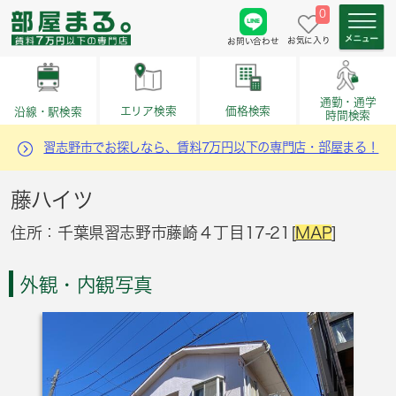
0
お気に入り
お問い合わせ
通勤・通学
価格検索
エリア検索
沿線・駅検索
時間検索
習志野市でお探しなら、賃料7万円以下の専門店・部屋まる！
藤ハイツ
住所：千葉県習志野市藤崎４丁目17-21[
MAP
]
外観・内観写真