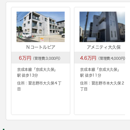
Ｎコートルピア
アメニティ大久保
6万円
4.6万円
（管理費:3,000円）
（管理費:4,000円）
京成本線「
京成大久保
」
京成本線「
京成大久保
」
駅 徒歩13分
駅 徒歩11分
住所：習志野市大久保４丁
住所：習志野市本大久保２
目
丁目