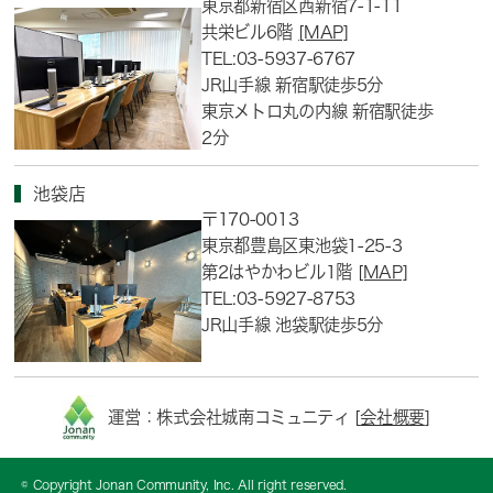
東京都新宿区西新宿7-1-11
共栄ビル6階
[MAP]
TEL:03-5937-6767
JR山手線 新宿駅徒歩5分
東京メトロ丸の内線 新宿駅徒歩
2分
池袋店
〒170-0013
東京都豊島区東池袋1-25-3
第2はやかわビル1階
[MAP]
TEL:03-5927-8753
JR山手線 池袋駅徒歩5分
運営：株式会社城南コミュニティ [
会社概要
]
© Copyright Jonan Community, Inc. All right reserved.