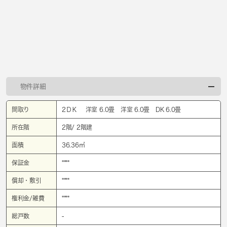
物件詳細
間取り
2ＤＫ 洋室 6.0畳 洋室 6.0畳 DK 6.0畳
所在階
2階/ 2階建
面積
36.36㎡
保証金
****
償却・敷引
****
権利金/雑費
****
総戸数
-