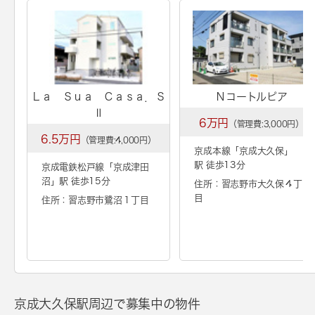
Ｌａ Ｓｕａ Ｃａｓａ．Ｓ
Ｎコートルピア
Ⅱ
6万円
（管理費:3,000円）
6.5万円
（管理費:4,000円）
京成本線「
京成大久保
」
駅 徒歩13分
京成電鉄松戸線「
京成津田
沼
」駅 徒歩15分
住所：習志野市大久保４丁
目
住所：習志野市鷺沼１丁目
京成大久保駅周辺で募集中の物件