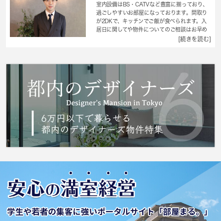
室内設備はBS・CATVなど豊富に揃っており、
過ごしやすいお部屋になっております。間取り
が2DKで、キッチンでご飯が食べられます。入
居日に関してや物件についてのご相談はお早め
にお願いします。2面に窓が配置されているため
[続きを読む]
複数の方角から日光を採り入れることができる
角部屋になります。コートなども扱いやすいク
ロゼットが設置されています。帰る場所に魅力
があると、より楽しい生活になりませんか。住
まいは誰にとっても重要な役割を果たしてくれ
るものです。ご希望の住まいを共に見つけまし
ょう。