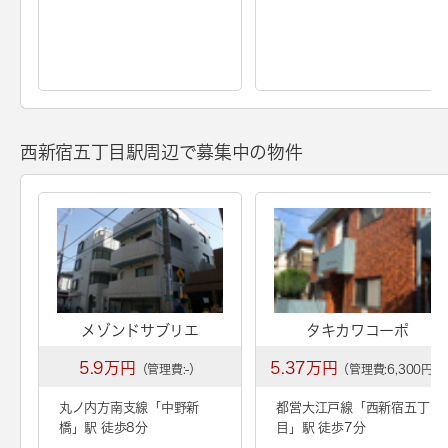
西新宿五丁目駅周辺で募集中の物件
メゾンドサブリエ
タキカワコーポ
5.9万円
5.37万円
（管理費:-）
（管理費:6,300円）
丸ノ内方南支線「
中野新
都営大江戸線「
西新宿五丁
橋
」駅 徒歩8分
目
」駅 徒歩7分