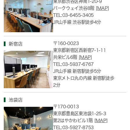
東京都渋谷区神南1-20-9
パークウェイ渋谷8階
[MAP]
TEL:03-6455-3405
JR山手線 渋谷駅徒歩4分
〒160-0023
新宿店
東京都新宿区西新宿7-1-11
共栄ビル6階
[MAP]
TEL:03-5937-6767
JR山手線 新宿駅徒歩5分
東京メトロ丸の内線 新宿駅徒歩
2分
池袋店
〒170-0013
東京都豊島区東池袋1-25-3
第2はやかわビル1階
[MAP]
TEL:03-5927-8753