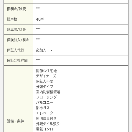
権利金/雑費
****
総戸数
40戸
駐車場/料金
****
保険加入/料金
****
保証人代行
必加入： -
保証会社詳細
****
閑静な住宅地
デザイナーズ
保証人不要
分譲タイプ
室内洗濯機置場
フローリング
バルコニー
都市ガス
エレベーター
照明器具付き
設備・条件
外観タイル張り
電気コンロ