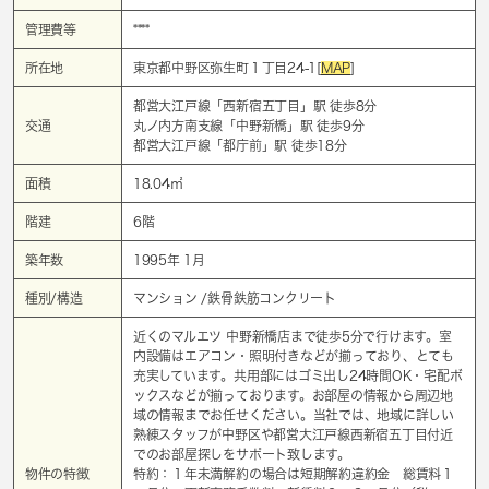
管理費等
****
所在地
東京都中野区弥生町１丁目24-1[
MAP
]
都営大江戸線「
西新宿五丁目
」駅 徒歩8分
交通
丸ノ内方南支線「
中野新橋
」駅 徒歩9分
都営大江戸線「
都庁前
」駅 徒歩18分
面積
18.04㎡
階建
6階
築年数
1995年 1月
種別/構造
マンション /鉄骨鉄筋コンクリート
近くのマルエツ 中野新橋店まで徒歩5分で行けます。室
内設備はエアコン・照明付きなどが揃っており、とても
充実しています。共用部にはゴミ出し24時間OK・宅配ボ
ックスなどが揃っております。お部屋の情報から周辺地
域の情報までお任せください。当社では、地域に詳しい
熟練スタッフが中野区や都営大江戸線西新宿五丁目付近
でのお部屋探しをサポート致します。
物件の特徴
特約：１年未満解約の場合は短期解約違約金 総賃料１