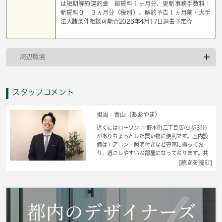
は短期解約違約金 総賃料１ヶ月分、更新事務手数料：
新賃料０．３ヵ月分（税別）、解約予告１ヵ月前・大手
法人諸条件相談可能☆2026年4月17日退去予定☆
周辺環境
スタッフコメント
担当：青山（あおやま）
近くにはローソン 中野本町二丁目店(徒歩3分)
がありちょっとした買い物に便利です。室内設
備はエアコン・照明付きなど豊富に揃ってお
り、過ごしやすいお部屋になっております。共
用部には宅配ボックス・ゴミ出し24時間OKな
[続きを読む]
どが揃っております。収納はクロゼット・シュ
ーズボックスなど豊富なので、衣類や履き物の
整理がしやすく便利です。火が出ない電気コン
ロをご利用いただける物件です。丁寧かつ迅速
に対応する事がモットーの当社なら、きっと満
足していただけるお部屋探しが可能です。中野
区や都営大江戸線西新宿五丁目付近のことなら