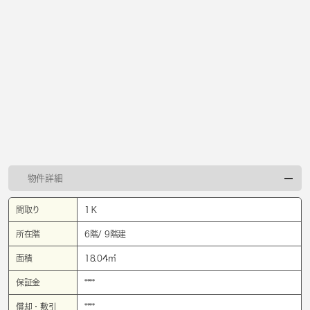
物件詳細
間取り
1Ｋ
所在階
6階/ 9階建
面積
18.04㎡
保証金
****
償却・敷引
****