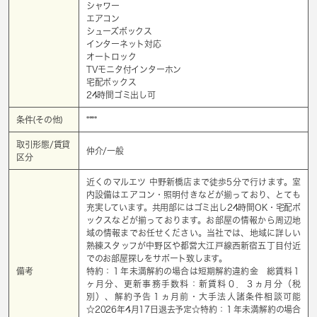
シャワー
エアコン
シューズボックス
インターネット対応
オートロック
TVモニタ付インターホン
宅配ボックス
24時間ゴミ出し可
条件(その他)
****
取引形態/賃貸
仲介/一般
区分
近くのマルエツ 中野新橋店まで徒歩5分で行けます。室
内設備はエアコン・照明付きなどが揃っており、とても
充実しています。共用部にはゴミ出し24時間OK・宅配ボ
ックスなどが揃っております。お部屋の情報から周辺地
域の情報までお任せください。当社では、地域に詳しい
熟練スタッフが中野区や都営大江戸線西新宿五丁目付近
でのお部屋探しをサポート致します。
備考
特約：１年未満解約の場合は短期解約違約金 総賃料１
ヶ月分、更新事務手数料：新賃料０．３ヵ月分（税
別）、解約予告１ヵ月前・大手法人諸条件相談可能
☆2026年4月17日退去予定☆特約：１年未満解約の場合