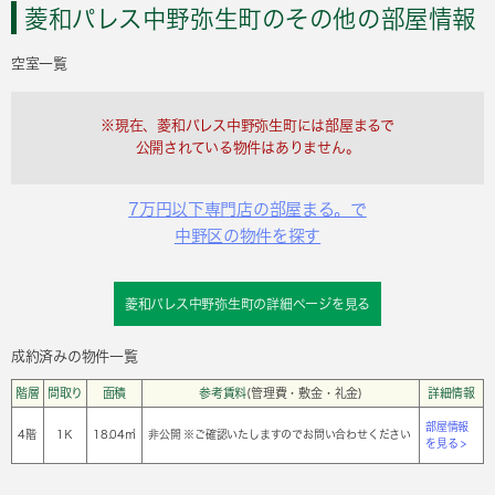
菱和パレス中野弥生町のその他の部屋情報
空室一覧
※現在、菱和パレス中野弥生町には部屋まるで
公開されている物件はありません。
7万円以下専門店の部屋まる。で
中野区の物件を探す
菱和パレス中野弥生町の詳細ページを見る
成約済みの物件一覧
階層
間取り
面積
参考賃料
(管理費・敷金・礼金)
詳細情報
部屋情報
4階
1Ｋ
18.04㎡
非公開 ※ご確認いたしますのでお問い合わせください
を見る >