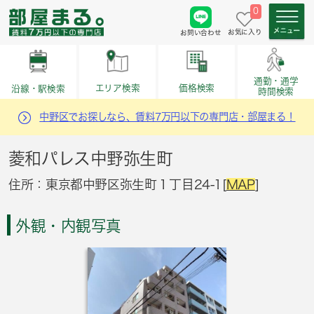
0
お気に入り
お問い合わせ
通勤・通学
価格検索
エリア検索
沿線・駅検索
時間検索
中野区でお探しなら、賃料7万円以下の専門店・部屋まる！
菱和パレス中野弥生町
住所：東京都中野区弥生町１丁目24-1[
MAP
]
外観・内観写真