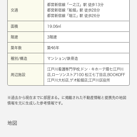
都営新宿線
「
一之江
」駅 徒歩13分
交通
都営新宿線
「
船堀
」駅 徒歩28分
都営新宿線
「
瑞江
」駅 徒歩26分
面積
19.06㎡
階建
3階建
築年数
築46年
種別/構造
マンション/鉄骨造
江戸川看護専門学校,ドン・キホーテ環七江戸川
周辺施設
店,ローソンストア100 松江七丁目店,BOOKOFF
江戸川大杉店,ゲオ船堀店,江戸川区役所
※過去から現在までに部屋まる。に掲載された不動産情報と提携先の地図
情報を元に生成した参考情報です。
地図