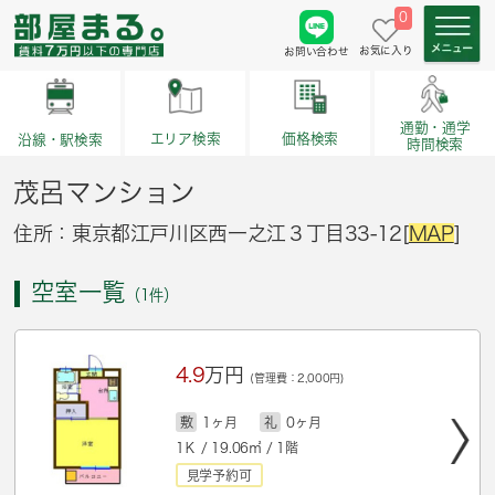
0
お気に入り
お問い合わせ
通勤・通学
価格検索
エリア検索
沿線・駅検索
時間検索
茂呂マンション
住所：東京都江戸川区西一之江３丁目33-12[
MAP
]
空室一覧
（1件）
4.9
万円
(管理費：2,000円)
敷
1ヶ月
礼
0ヶ月
1Ｋ / 19.06㎡ / 1階
見学予約可