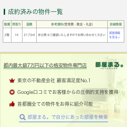
成約済みの物件一覧
階層
間取り
面積
参考賃料
(管理費・敷金・礼金)
詳細情報
部屋情報
2階
1Ｋ
21.73㎡
非公開 ※ご確認いたしますのでお問い合わせください
を見る >
都内最大級7万円以下の格安物件専門店
東京の不動産会社 顧客満足度No.1
Google口コミでお客様からの圧倒的支持を獲得
首都圏全ての物件をお得に紹介可能
部屋まる。で自分にあった部屋を検索