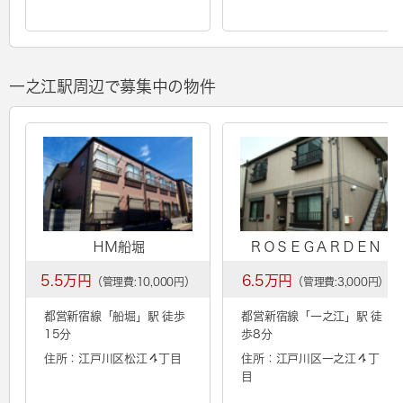
一之江駅周辺で募集中の物件
ＨＭ船堀
ＲＯＳＥＧＡＲＤＥＮ
5.5万円
6.5万円
（管理費:10,000円）
（管理費:3,000円）
都営新宿線「
船堀
」駅 徒歩
都営新宿線「
一之江
」駅 徒
15分
歩8分
住所：江戸川区松江４丁目
住所：江戸川区一之江４丁
目