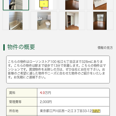
物件の概要
情報の見方
こちらの物件はローソンストア100 松江七丁目店まで328mにありま
す。こちらの物件は駅まで徒歩で13分で到着します。こちらの物件はマ
ンションです。賃貸物件をお探しの方は、ぜひ当社にお任せ下さい。お
客様のご希望に適した物件やニーズに合わせた物件のご紹介をいたしま
す。お気軽にご連絡下さい。
賃料
4.9
万円
管理費等
2,000円
所在地
東京都江戸川区西一之江３丁目33-12[
MAP
]