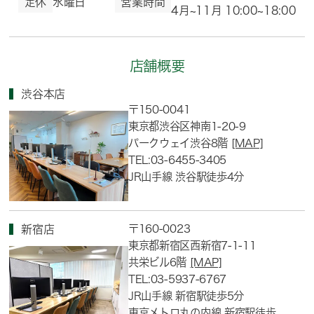
定休
水曜日
営業時間
4月~11月 10:00~18:00
店舗概要
渋谷本店
〒150-0041
東京都渋谷区神南1-20-9
パークウェイ渋谷8階
[MAP]
TEL:03-6455-3405
JR山手線 渋谷駅徒歩4分
〒160-0023
新宿店
東京都新宿区西新宿7-1-11
共栄ビル6階
[MAP]
TEL:03-5937-6767
JR山手線 新宿駅徒歩5分
東京メトロ丸の内線 新宿駅徒歩