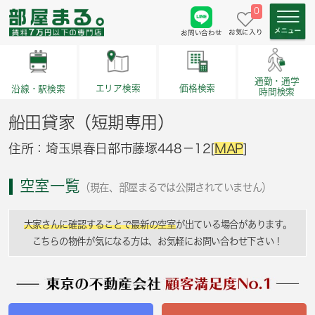
0
お気に入り
お問い合わせ
通勤・通学
価格検索
エリア検索
沿線・駅検索
時間検索
船田貸家（短期専用）
住所：埼玉県春日部市藤塚448－12[
MAP
]
空室一覧
（現在、部屋まるでは公開されていません）
大家さんに確認することで最新の空室
が出ている場合があります。
こちらの物件が気になる方は、お気軽にお問い合わせ下さい！