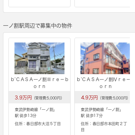
一ノ割駅周辺で募集中の物件
ｂ’ＣＡＳＡ一ノ割Ⅲｒｅ－ｂ
ｂ’ＣＡＳＡ一ノ割Ⅳｒｅ－ｂ
ｏｒｎ
ｏｒｎ
3.9万円
4.9万円
（管理費:5,000円）
（管理費:5,000円）
東武伊勢崎線「
一ノ割
」
東武伊勢崎線「
一ノ割
」
駅 徒歩13分
駅 徒歩17分
住所：春日部市大沼５丁目
住所：春日部市本田町２丁
目