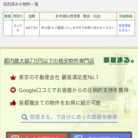
成約済みの物件一覧
階層
間取り
面積
参考賃料
(管理費・敷金・礼金)
詳細情報
2ＬＤ
部屋情報
-
68.73㎡
非公開 ※ご確認いたしますのでお問い合わせください
Ｋ
を見る >
都内最大級7万円以下の格安物件専門店
東京の不動産会社 顧客満足度No.1
Google口コミでお客様からの圧倒的支持を獲得
首都圏全ての物件をお得に紹介可能
部屋まる。で自分にあった部屋を検索