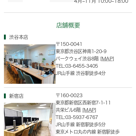
4月~11月 10:00~18:00
店舗概要
渋谷本店
〒150-0041
東京都渋谷区神南1-20-9
パークウェイ渋谷8階
[MAP]
TEL:03-6455-3405
JR山手線 渋谷駅徒歩4分
〒160-0023
新宿店
東京都新宿区西新宿7-1-11
共栄ビル6階
[MAP]
TEL:03-5937-6767
JR山手線 新宿駅徒歩5分
東京メトロ丸の内線 新宿駅徒歩