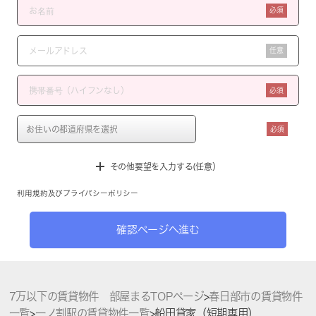
必須
任意
必須
必須
その他要望を入力する(任意）
利用規約
及び
プライバシーポリシー
確認ページへ進む
7万以下の賃貸物件 部屋まるTOPページ
>
春日部市の賃貸物件
一覧
>
一ノ割駅の賃貸物件一覧
>
船田貸家（短期専用）