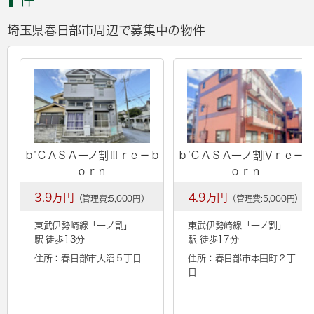
埼玉県春日部市周辺で募集中の物件
ｂ’ＣＡＳＡ一ノ割Ⅲｒｅ－ｂ
ｂ’ＣＡＳＡ一ノ割Ⅳｒｅ－ｂ
ｏｒｎ
ｏｒｎ
3.9万円
4.9万円
（管理費:5,000円）
（管理費:5,000円）
東武伊勢崎線「
一ノ割
」
東武伊勢崎線「
一ノ割
」
駅 徒歩13分
駅 徒歩17分
住所：春日部市大沼５丁目
住所：春日部市本田町２丁
目