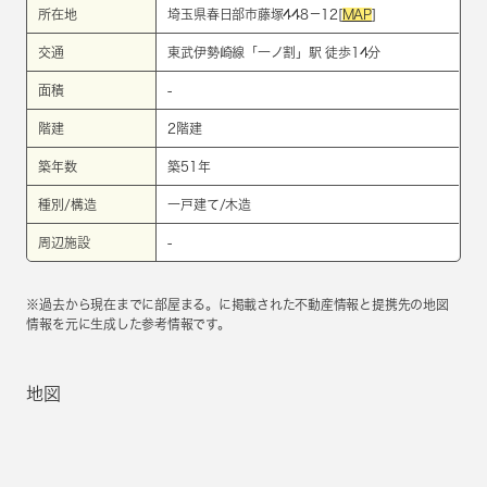
所在地
埼玉県春日部市藤塚448－12[
MAP
]
交通
東武伊勢崎線
「
一ノ割
」駅 徒歩14分
面積
-
階建
2階建
築年数
築51年
種別/構造
一戸建て/木造
周辺施設
-
※過去から現在までに部屋まる。に掲載された不動産情報と提携先の地図
情報を元に生成した参考情報です。
地図