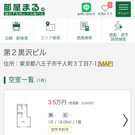
0
お気に入り
お問い合わせ
通勤・通学
価格検索
エリア検索
沿線・駅検索
時間検索
第２黒沢ビル
住所：東京都八王子市千人町３丁目7-1[
MAP
]
空室一覧
（1件）
3.5
万円
(管理費：3,000円)
敷
-
礼
-
1Ｒ / 18.09㎡ / 1階
見学予約可