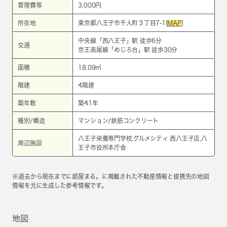
管理費等
3,000円
所在地
東京都八王子市千人町３丁目7-1[
MAP
]
中央線
「
西八王子
」駅 徒歩6分
交通
京王高尾線
「
めじろ台
」駅 徒歩30分
面積
18.09㎡
階建
4階建
築年数
築41年
種別/構造
マンション/鉄筋コンクリート
八王子栄養専門学校,グルメシティ 西八王子店,八
周辺施設
王子市役所本庁舎
※過去から現在までに部屋まる。に掲載された不動産情報と提携先の地図
情報を元に生成した参考情報です。
地図