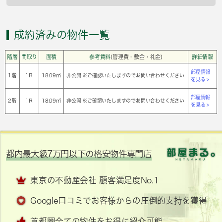
成約済みの物件一覧
階層
間取り
面積
参考賃料
(管理費・敷金・礼金)
詳細情報
部屋情報
1階
1Ｒ
18.09㎡
非公開 ※ご確認いたしますのでお問い合わせください
を見る >
部屋情報
2階
1Ｒ
18.09㎡
非公開 ※ご確認いたしますのでお問い合わせください
を見る >
都内最大級7万円以下の格安物件専門店
東京の不動産会社 顧客満足度No.1
Google口コミでお客様からの圧倒的支持を獲得
首都圏全ての物件をお得に紹介可能