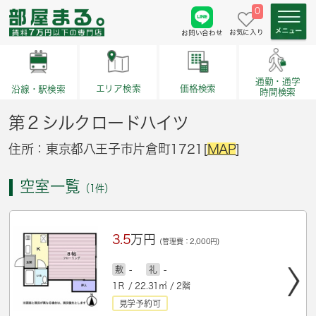
0
お気に入り
お問い合わせ
通勤・通学
価格検索
エリア検索
沿線・駅検索
時間検索
第２シルクロードハイツ
住所：東京都八王子市片倉町1721[
MAP
]
空室一覧
（1件）
3.5
万円
(管理費：2,000円)
敷
-
礼
-
1Ｒ / 22.31㎡ / 2階
見学予約可