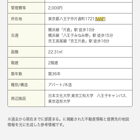
管理費等
2,000円
所在地
東京都八王子市片倉町1721[
MAP
]
横浜線
「
片倉
」駅 徒歩10分
交通
横浜線
「
八王子みなみ野
」駅 徒歩15分
京王高尾線
「
京王片倉
」駅 徒歩16分
面積
22.31㎡
階建
2階建
築年数
築36年
種別/構造
アパート/木造
日本文化大学,東京工科大学 八王子キャンパス,
周辺施設
東京造形大学
※過去から現在までに部屋まる。に掲載された不動産情報と提携先の地図
情報を元に生成した参考情報です。