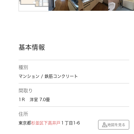
基本情報
種別
マンション / 鉄筋コンクリート
間取り
1Ｒ 洋室 7.0畳
住所
東京都
杉並区
下高井戸
１丁目1-6
地図を見る