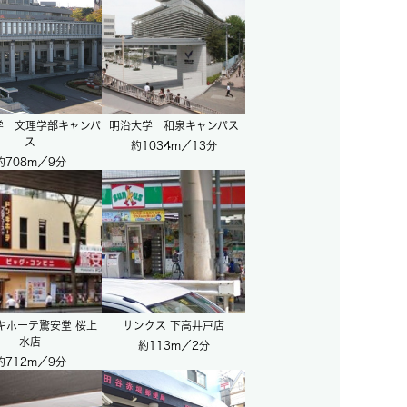
学 文理学部キャンパ
明治大学 和泉キャンパス
ス
約1034m／13分
約708m／9分
キホーテ驚安堂 桜上
サンクス 下高井戸店
水店
約113m／2分
約712m／9分