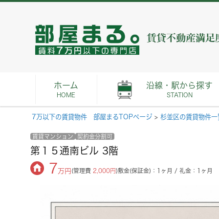
ホーム
沿線・駅から探す
HOME
STATION
7万以下の賃貸物件 部屋まるTOPページ
>
杉並区の賃貸物件一
賃貸マンション
契約金分割可
第１５通南ビル 3階
7
万円
(管理費
2,000円
)
敷金(保証金)：1ヶ月 / 礼金：1ヶ月