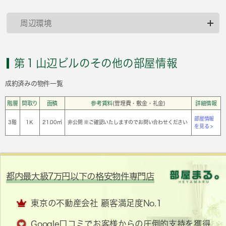
周辺環境
第１山辺ビルのその他の部屋情報
成約済みの物件一覧
階層
間取り
面積
参考賃料
(管理費・敷金・礼金)
詳細情報
部屋情報
3階
1Ｋ
21.00㎡
非公開 ※ご確認いたしますのでお問い合わせください
を見る >
都内最大級7万円以下の格安物件専門店
東京の不動産会社 顧客満足度No.1
Google口コミでお客様からの圧倒的支持を獲得