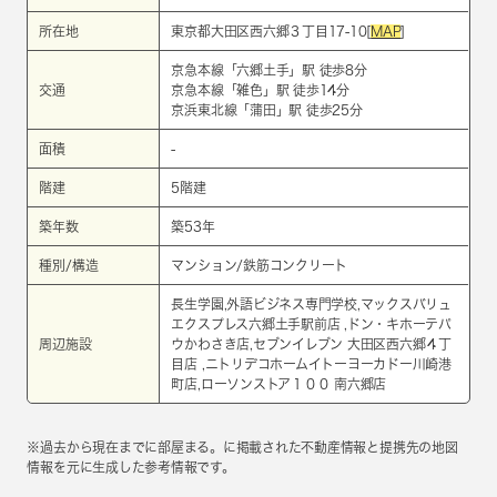
所在地
東京都大田区西六郷３丁目17-10[
MAP
]
京急本線
「
六郷土手
」駅 徒歩8分
交通
京急本線
「
雑色
」駅 徒歩14分
京浜東北線
「
蒲田
」駅 徒歩25分
面積
-
階建
5階建
築年数
築53年
種別/構造
マンション/鉄筋コンクリート
長生学園,外語ビジネス専門学校,マックスバリュ
エクスプレス六郷土手駅前店 ,ドン・キホーテパ
周辺施設
ウかわさき店,セブンイレブン 大田区西六郷４丁
目店 ,ニトリデコホームイトーヨーカドー川崎港
町店,ローソンストア１００ 南六郷店
※過去から現在までに部屋まる。に掲載された不動産情報と提携先の地図
情報を元に生成した参考情報です。