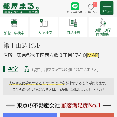
0
お気に入り
お問い合わせ
通勤・通学
価格検索
エリア検索
沿線・駅検索
時間検索
第１山辺ビル
住所：東京都大田区西六郷３丁目17-10[
MAP
]
空室一覧
（現在、部屋まるでは公開されていません）
大家さんに確認することで最新の空室
が出ている場合があります。
こちらの物件が気になる方は、お気軽にお問い合わせ下さい！