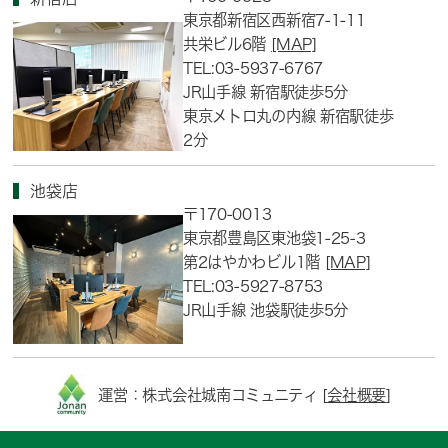
東京都新宿区西新宿7-1-11
共栄ビル6階
[MAP]
TEL:03-5937-6767
JR山手線 新宿駅徒歩5分
東京メトロ丸の内線 新宿駅徒歩
2分
池袋店
〒170-0013
東京都豊島区東池袋1-25-3
第2はやかわビル1階
[MAP]
TEL:03-5927-8753
JR山手線 池袋駅徒歩5分
運営：株式会社城南コミュニティ [
会社概要
]