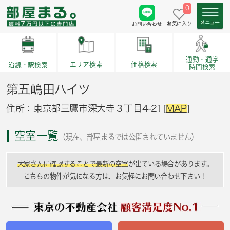
0
お気に入り
お問い合わせ
通勤・通学
価格検索
エリア検索
沿線・駅検索
時間検索
第五嶋田ハイツ
住所：東京都三鷹市深大寺３丁目4-21[
MAP
]
空室一覧
（現在、部屋まるでは公開されていません）
大家さんに確認することで最新の空室
が出ている場合があります。
こちらの物件が気になる方は、お気軽にお問い合わせ下さい！