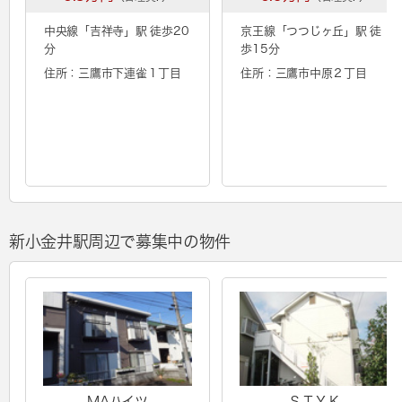
中央線「
吉祥寺
」駅 徒歩20
京王線「
つつじヶ丘
」駅 徒
分
歩15分
住所：三鷹市下連雀１丁目
住所：三鷹市中原２丁目
新小金井駅周辺で募集中の物件
MAハイツ
ＳＴＹＫ