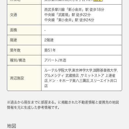
西武多摩川線
「
新小金井
」駅 徒歩18分
交通
中央線
「
武蔵境
」駅 徒歩22分
中央線
「
東小金井
」駅 徒歩24分
面積
-
階建
2階建
築年数
築51年
種別/構造
アパート/木造
ルーテル学院大学,東京神学大学,国際基督教大学,
グルメシティ 武蔵境店 ,サミットストア 上連雀
周辺施設
店,ドン・キホーテ東八三鷹店,スリーエイト井口
店
※過去から現在までに部屋まる。に掲載された不動産情報と提携先の地図
情報を元に生成した参考情報です。
地図