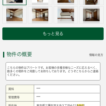
もっと見る
物件の概要
情報の見方
こちらの物件はアパートです。お客様の多種多様なニーズに応えるべく、
数多くの物件をご用意してお待ちしております。どうぞこちらからご連絡
ください。
賃料
****
管理費等
****
所在地
東京都三鷹市深大寺３丁目4-21[
MAP
]