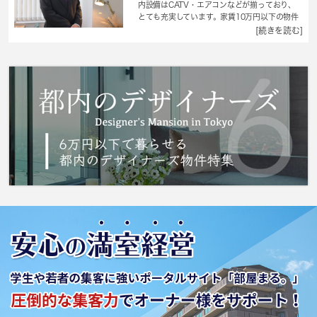
内設備はCATV・エアコンなどが揃っており、
とても充実しています。家賃10万円以下の物件
をお探しのお客様におすすめの物件です。床材
[続きを読む]
はフローリングなので掃除の手間がかかりにく
いです。初の一人暮らしをきっかけにお料理も
楽しめる1Kです。失敗したくないお部屋探しな
ら世田谷区や京王線千歳烏山付近に強い当社へ
ご連絡ください。信頼できるスタッフが対応致
します。