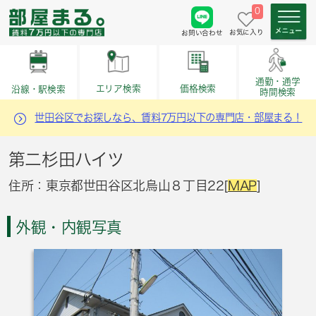
0
お気に入り
お問い合わせ
通勤・通学
価格検索
エリア検索
沿線・駅検索
時間検索
世田谷区でお探しなら、賃料7万円以下の専門店・部屋まる！
第二杉田ハイツ
住所：東京都世田谷区北烏山８丁目22[
MAP
]
外観・内観写真