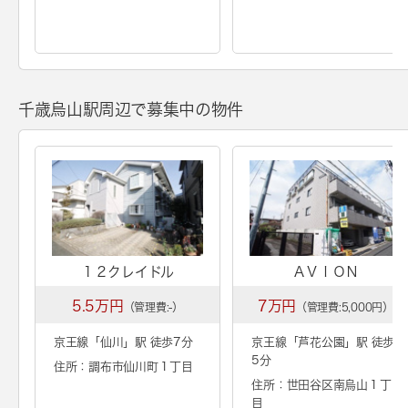
千歳烏山駅周辺で募集中の物件
１２クレイドル
ＡＶＩＯＮ
5.5万円
7万円
（管理費:-）
（管理費:5,000円）
京王線「
仙川
」駅 徒歩7分
京王線「
芦花公園
」駅 徒歩
5分
住所：調布市仙川町１丁目
住所：世田谷区南烏山１丁
目