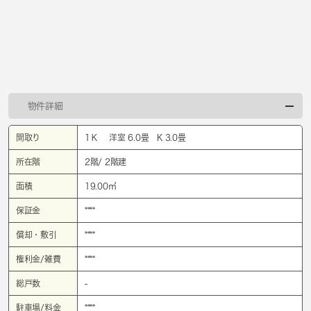
物件詳細
間取り
1Ｋ 洋室 6.0畳 K 3.0畳
所在階
2階/ 2階建
面積
19.00㎡
保証金
****
償却・敷引
****
権利金/雑費
****
総戸数
-
駐車場/料金
****