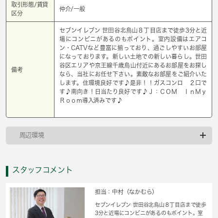
取引形態/賃貸
仲介/一般
区分
セブンイレブン 世田谷北烏山８丁目店まで徒歩3分と近
場にコンビニがあるのもポイント。室内設備はエアコ
ン・CATVなど豊富に揃っており、過ごしやすいお部屋
になっております。新しい土地での新しい暮らし。世田
谷区エリアや京王線千歳烏山付近にあるお部屋をお探し
備考
なら、当社にお任せ下さい。素敵なお部屋をご紹介いた
します。住環境良好です♪是非！！ガスコンロ ２口で
す♪南向き！日当たり良好です♪Ｊ：ＣＯＭ ＩｎＭｙ
Ｒｏｏｍ導入済みです♪
周辺環境
スタッフコメント
担当：中村（なかむら）
セブンイレブン 世田谷北烏山８丁目店まで徒歩
3分と近場にコンビニがあるのもポイント。室