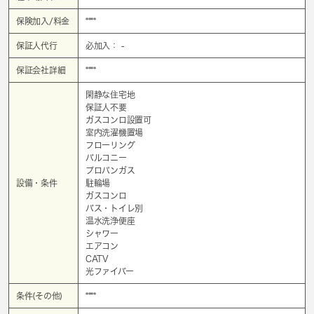
保険加入/料金
****
保証人代行
必加入： -
保証会社詳細
****
閑静な住宅地
保証人不要
ガスコンロ設置可
室内洗濯機置場
フローリング
バルコニー
プロパンガス
設備・条件
駐輪場
ガスコンロ
バス・トイレ別
温水洗浄便座
シャワー
エアコン
CATV
光ファイバー
条件(その他)
****