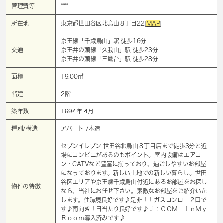
管理費等
****
所在地
東京都世田谷区北烏山８丁目22[
MAP
]
京王線「
千歳烏山
」駅 徒歩16分
交通
京王井の頭線「
久我山
」駅 徒歩23分
京王井の頭線「
三鷹台
」駅 徒歩28分
面積
19.00㎡
階建
2階
築年数
1994年 4月
種別/構造
アパート /木造
セブンイレブン 世田谷北烏山８丁目店まで徒歩3分と近
場にコンビニがあるのもポイント。室内設備はエアコ
ン・CATVなど豊富に揃っており、過ごしやすいお部屋
になっております。新しい土地での新しい暮らし。世田
谷区エリアや京王線千歳烏山付近にあるお部屋をお探し
物件の特徴
なら、当社にお任せ下さい。素敵なお部屋をご紹介いた
します。住環境良好です♪是非！！ガスコンロ ２口で
す♪南向き！日当たり良好です♪Ｊ：ＣＯＭ ＩｎＭｙ
Ｒｏｏｍ導入済みです♪