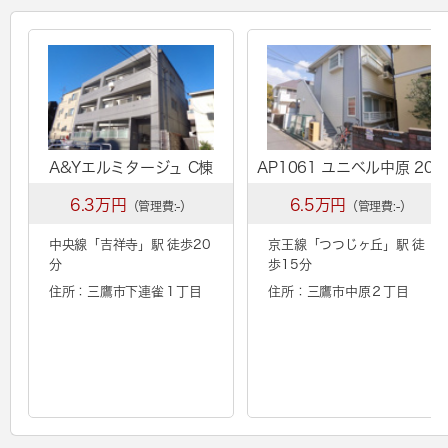
A&Yエルミタージュ C棟
AP1061 ユニベル中原 201
6.3万円
6.5万円
（管理費:-）
（管理費:-）
中央線「
吉祥寺
」駅 徒歩20
京王線「
つつじヶ丘
」駅 徒
分
歩15分
住所：三鷹市下連雀１丁目
住所：三鷹市中原２丁目