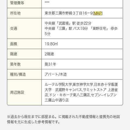
管理費等
****
所在地
東京都三鷹市野崎３丁目16－9[
MAP
]
中央線
「
武蔵境
」駅 徒歩22分
交通
中央線
「
三鷹
」駅 バス19分 「東野住宅」 停歩
5分
面積
19.80㎡
階建
2階建
築年数
築31年
種別/構造
アパート/木造
ルーテル学院大学,東京神学大学,日本赤十字看護
大学 武蔵野キャンパス,サミットストア 上連雀
周辺施設
店,ドン・キホーテ東八三鷹店,セブン−イレブン
三鷹山中通り店
※過去から現在までに部屋まる。に掲載された不動産情報と提携先の地図
情報を元に生成した参考情報です。