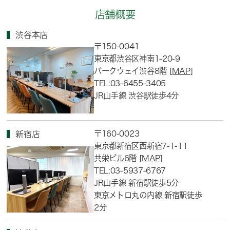
店舗概要
渋谷本店
〒150-0041
東京都渋谷区神南1-20-9
パークウェイ渋谷8階
[MAP]
TEL:03-6455-3405
JR山手線 渋谷駅徒歩4分
〒160-0023
新宿店
東京都新宿区西新宿7-1-11
共栄ビル6階
[MAP]
TEL:03-5937-6767
JR山手線 新宿駅徒歩5分
東京メトロ丸の内線 新宿駅徒歩
2分