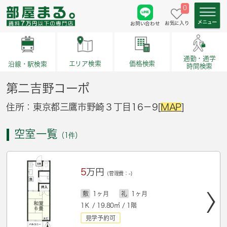
0
お気に入り
お問い合わせ
通勤・通学
価格検索
エリア検索
沿線・駅検索
時間検索
第二吉野コーポ
住所：東京都三鷹市野崎３丁目16－9[
MAP
]
空室一覧
（1件）
5
万円
(管理費：-)
敷
1ヶ月
礼
1ヶ月
1Ｋ / 19.80㎡ / 1階
見学予約可