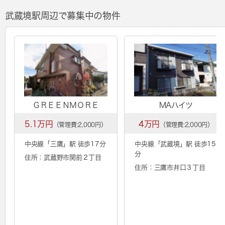
武蔵境駅周辺で募集中の物件
ＧＲＥＥＮＭＯＲＥ
MAハイツ
5.1万円
4万円
（管理費:2,000円）
（管理費:2,000円）
中央線「
三鷹
」駅 徒歩17分
中央線「
武蔵境
」駅 徒歩15
分
住所：武蔵野市関前２丁目
住所：三鷹市井口３丁目