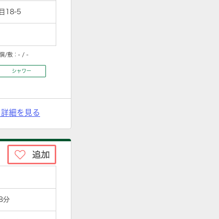
18-5
償/敷：
- / -
シャワー
> 詳細を見る
8分