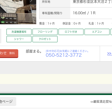
東京都杉並区本天沼２丁目
所在地
16.00㎡ / 1Ｒ
専有面積/間取り
敷金：
1ヶ月
保証金：
0ヶ月
礼金：
1ヶ月
洗濯機置場有
フローリング
ロフト付き
エアコン
シャワー
クロゼット
部屋まる。
[年中対応可]お気軽にご連絡ください。
>
わせ
無料
050-5212-3772
物ページ
<<顧客満足度N