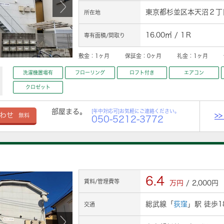
東京都杉並区本天沼２丁目
所在地
16.00㎡ / 1Ｒ
専有面積/間取り
敷金：
1ヶ月
保証金：
0ヶ月
礼金：
1ヶ月
洗濯機置場有
フローリング
ロフト付き
エアコン
クロゼット
部屋まる。
[年中対応可]お気軽にご連絡ください。
>
わせ
無料
050-5212-3772
原
6.4
賃料/管理費等
万円
/ 2,000円
総武線「
荻窪
」駅 徒歩1
交通