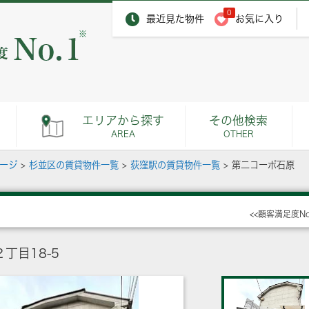
0
最近見た物件
お気に入り
※
エリアから探す
その他検索
AREA
OTHER
ページ
>
杉並区の賃貸物件一覧
>
荻窪駅の賃貸物件一覧
>
第二コーポ石原
<<顧客満足度N
丁目18-5