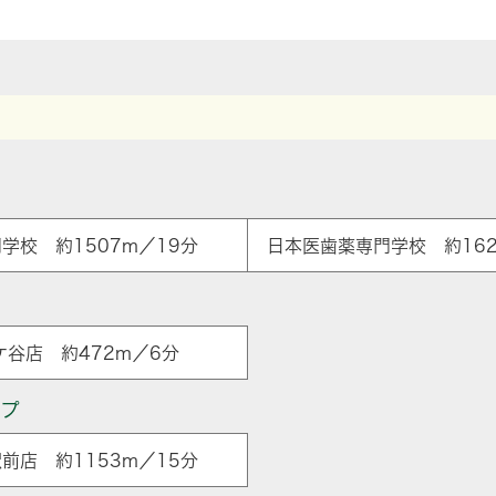
学校 約1507m／19分
日本医歯薬専門学校 約162
ケ谷店 約472m／6分
ップ
前店 約1153m／15分