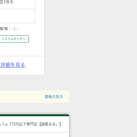
18-5
償/敷：
- / -
システムキッチン
> 詳細を見る
情報の見方
o.1>> 7万円以下専門店【部屋まる。】