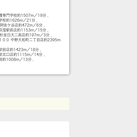
護専門学校
約1507m／19分
学校
約1626m／21分
 阿佐ケ谷店
約472m／6分
荻窪駅前店
約1153m／15分
 杉並日大二高店
約197m／3分
１００ 中野大和町二丁目店
約2395m
窪駅前店
約1423m／18分
窪駅北口店
約1115m／14分
局
約1008m／13分