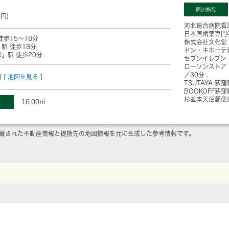
周辺施設
0円)
河北総合病院看
日本医歯薬専門
徒歩15～18分
株式会社文化堂
」駅 徒歩18分
ドン・キホーテ
草
」駅 徒歩20分
セブンイレブン
ローソンストア
／30分
 [
地図を見る
]
TSUTAYA 荻
BOOKOFF荻
杉並本天沼郵便
16.00㎡
載された不動産情報と提携先の地図情報を元に生成した参考情報です。