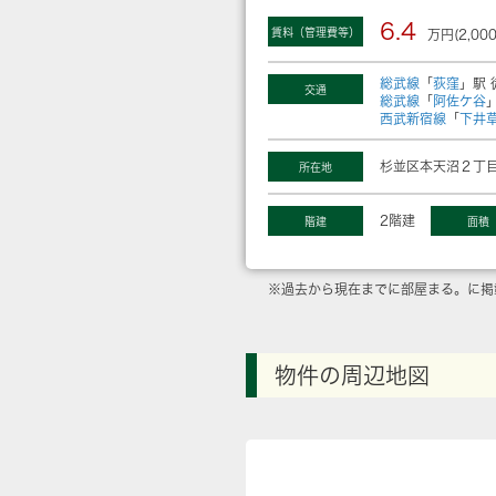
6.4
賃料（管理費等）
万円(2,00
総武線
「
荻窪
」駅 
交通
総武線
「
阿佐ケ谷
西武新宿線
「
下井
杉並区本天沼２丁目
所在地
2階建
階建
面積
※過去から現在までに部屋まる。に掲
物件の周辺地図