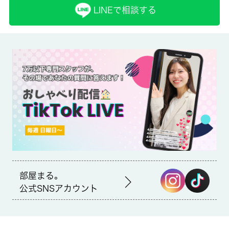
LINEで相談する
保証人代行
必加入
保証会社詳細
年間保証料:10000円、口座振替手数料:330円 学生プラン:初回
保証料:1.5万円 年間保証料:無し
賃貸区分/契約期間
一般/2年
取引形態
仲介
部屋まる。
公式SNSアカウント
備考
室内設備はエアコン・洗面台など充実した設備を備え付けていま
す。魅力的な駅近の物件で、駅まで徒歩9分です。風通しが良好な
ので、夏も涼しい風がはいってきます。バルコニーをご活用いた