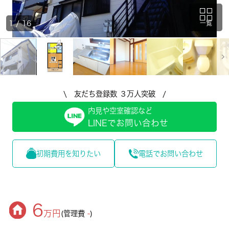
1
/
16
一覧
\ 友だち登録数 ３万人突破 /
内見や空室確認など
LINEでお問い合わせ
初期費用を知りたい
電話でお問い合わせ
6
万円
(管理費
-
)