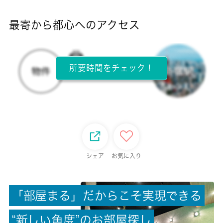
-
最寄から都心へのアクセス
目安光熱費
-
所要時間をチェック！
所在階
2階 / 2階建
面積
22.00㎡
保証金
シェア
お気に入り
-
「
部
屋
ま
る
」
だ
か
ら
こ
そ
実
現
で
き
る
償却/敷引
-/-
“
新
し
い
角
度
”
の
お
部
屋
探
し