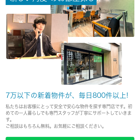
権利金/雑費
-/-
総戸数
-
現状/入居可能日
空家/即時
駐車場/料金
-/-
7万以下の新着物件が、毎日800件以上!
保険加入/料金
私たちはお客様にとって安全で安心な物件を探す専門店です。初
めての一人暮らしでも専門スタッフが丁寧にサポートしていきま
有/20000円
す。
ご相談はもちろん無料。お気軽にご相談ください。
保険名/保険期間
-/2年