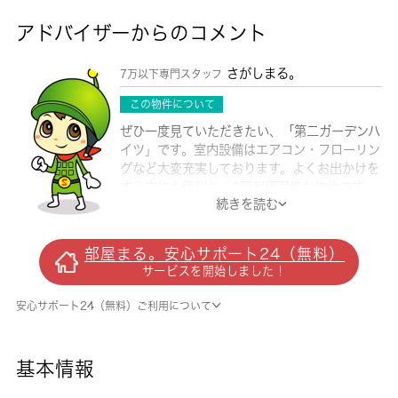
アドバイザーからのコメント
さがしまる。
7万以下専門スタッフ
この物件について
ぜひ一度見ていただきたい、「第二ガーデンハ
イツ」です。室内設備はエアコン・フローリン
グなど大変充実しております。よくお出かけを
する方にも便利な、2駅利用可能な物件です。
続きを読む
お引っ越しのタイミングはお気軽にご相談くだ
さい。忙しいあなたの生活をサポートするのが
敷地内ごみ置き場です。杉並区エリアで生活を
部屋まる。安心サポート24（無料）
始める予定なら、方南町近くのお住まいを探し
サービスを開始しました！
てみませんか。その際は是非 城南コミュニテ
ィをご利用下さい。
安心サポート24（無料）ご利用について
基本情報