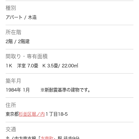
種別
アパート / 木造
所在階
2階 / 2階建
間取り・専有面積
1Ｋ 洋室 7.0畳 K 3.5畳/ 22.00㎡
築年月
1984年 1月
※新耐震基準の建物です。
住所
東京都
杉並区
堀ノ内
１丁目18-5
交通
丸ノ内方南支線「
方南町
」駅 徒歩9分