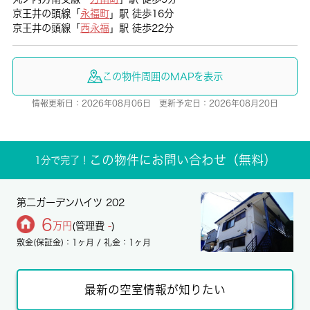
京王井の頭線「
永福町
」駅 徒歩16分
京王井の頭線「
西永福
」駅 徒歩22分
この物件周囲のMAPを表示
情報更新日：2026年08月06日 更新予定日：2026年08月20日
この物件にお問い合わせ（無料）
1分で完了！
第二ガーデンハイツ 202
6
万円
(管理費
-
)
敷金(保証金)：1ヶ月 / 礼金：1ヶ月
最新の空室情報が知りたい