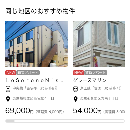
だけます。新たな暮らしを始めるなら、杉並区がおすすめです。
同じ地区のおすすめ物件
住環境が整っているので快適な暮らしをすることができます。賃
貸情報のことなら、当社にお問い合わせ下さい。皆様のご連絡お
待ちしております。
NEW
賃貸アパート
NEW
賃貸アパート
ＬｅＳｅｒｅｎｅＮｉｓｈｉＯｇｉｋｕｂｏ
グレースマリン
中央線「
西荻窪
」駅 徒歩9分
京王線「
笹塚
」駅 徒歩7分
東京都杉並区西荻北４丁目
東京都杉並区方南１丁目
69,000
54,000
円
（管理費 4,000円）
円
（管理費 3,000