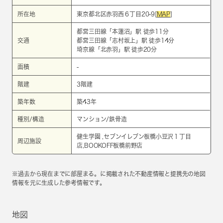
所在地
東京都北区赤羽西６丁目20-9[
MAP
]
都営三田線
「
本蓮沼
」駅 徒歩11分
交通
都営三田線
「
志村坂上
」駅 徒歩14分
埼京線
「
北赤羽
」駅 徒歩20分
面積
-
階建
3階建
築年数
築43年
種別/構造
マンション/鉄骨造
健生学園 ,セブンイレブン板橋小豆沢１丁目
周辺施設
店,BOOKOFF板橋前野店
※過去から現在までに部屋まる。に掲載された不動産情報と提携先の地図
情報を元に生成した参考情報です。
地図