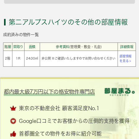
第二アルプスハイツのその他の部屋情報
成約済みの物件一覧
階層
間取り
面積
参考賃料
(管理費・敷金・礼金)
詳細情報
部屋情報
2階
1Ｒ
24.00㎡
非公開 ※ご確認いたしますのでお問い合わせください
を見る >
都内最大級7万円以下の格安物件専門店
東京の不動産会社 顧客満足度No.1
Google口コミでお客様からの圧倒的支持を獲得
首都圏全ての物件をお得に紹介可能