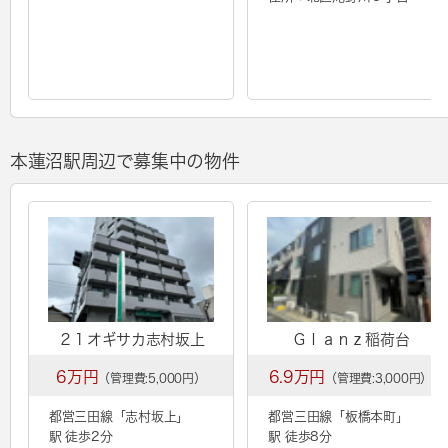
本蓮沼駅周辺で募集中の物件
２１オギサカ志村坂上
Ｇｌａｎｚ稲荷台
6万円
6.9万円
（管理費:5,000円）
（管理費:3,000円）
都営三田線「
志村坂上
」
都営三田線「
板橋本町
」
駅 徒歩2分
駅 徒歩8分