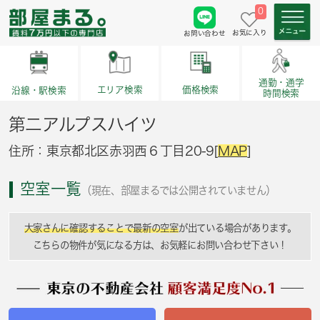
0
お気に入り
お問い合わせ
通勤・通学
価格検索
エリア検索
沿線・駅検索
時間検索
第二アルプスハイツ
住所：東京都北区赤羽西６丁目20-9[
MAP
]
空室一覧
（現在、部屋まるでは公開されていません）
大家さんに確認することで最新の空室
が出ている場合があります。
こちらの物件が気になる方は、お気軽にお問い合わせ下さい！