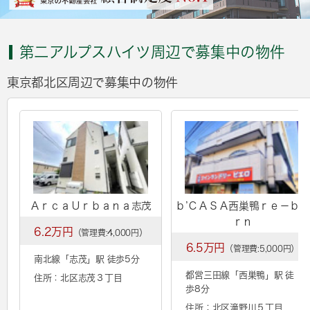
第二アルプスハイツ周辺で募集中の物件
東京都北区周辺で募集中の物件
ＡｒｃａＵｒｂａｎａ志茂
ｂ’ＣＡＳＡ西巣鴨ｒｅ－ｂｏ
ｒｎ
6.2万円
（管理費:4,000円）
6.5万円
（管理費:5,000円）
南北線「
志茂
」駅 徒歩5分
都営三田線「
西巣鴨
」駅 徒
住所：北区志茂３丁目
歩8分
住所：北区滝野川５丁目