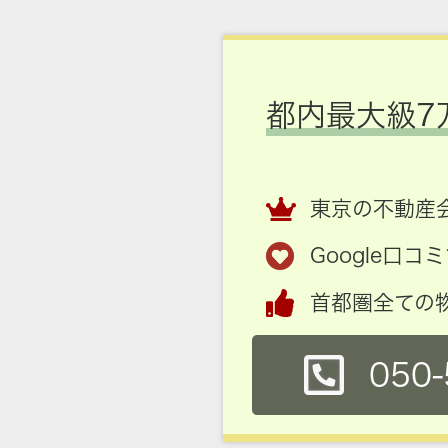
都内最大級7
東京の不動産会
Google口
首都圏全ての
050-