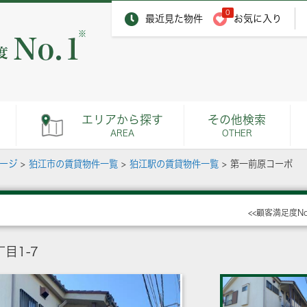
0
最近見た物件
お気に入り
※
エリアから探す
その他検索
AREA
OTHER
ページ
>
狛江市の賃貸物件一覧
>
狛江駅の賃貸物件一覧
>
第一前原コーポ
<<顧客満足度N
目1-7