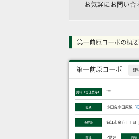
お気軽にお問い合
第一前原コーポの概要
第一前原コーポ
建
****
賃料（管理費等）
小田急小田原線「
交通
狛江市猪方１丁目 [
所在地
2階建
階建
面積