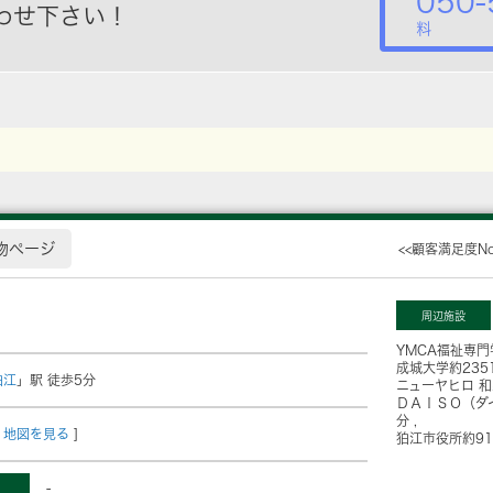
050-
わせ下さい！
料
物ページ
<<顧客満足度N
周辺施設
YMCA福祉専門
成城大学
約235
狛江
」駅 徒歩5分
ニューヤヒロ 
ＤＡＩＳＯ（ダ
分
地図を見る
]
狛江市役所
約9
-