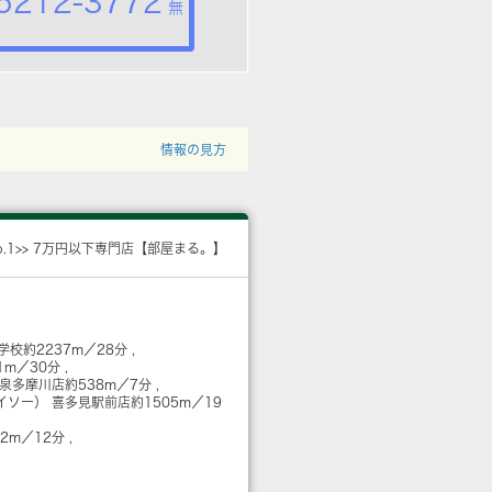
5212-3772
無
情報の見方
o.1>> 7万円以下専門店【部屋まる。】
学校
約2237m／28分
1m／30分
和泉多摩川店
約538m／7分
イソー） 喜多見駅前店
約1505m／19
12m／12分