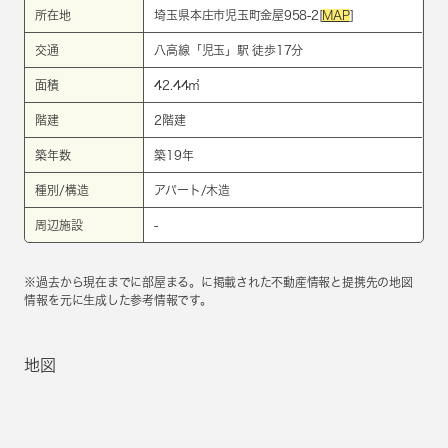
所在地
埼玉県本庄市児玉町金屋958-2[
MAP
]
交通
八高線
「
児玉
」駅 徒歩17分
面積
42.44㎡
階建
2階建
築年数
築19年
種別/構造
アパート/木造
周辺施設
-
※過去から現在までに部屋まる。に掲載された不動産情報と提携先の地図
情報を元に生成した参考情報です。
地図