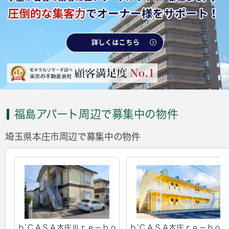
福島アパート周辺で募集中の物件
埼玉県本庄市周辺で募集中の物件
ｂ’ＣＡＳＡ本庄Ⅲｒｅ－ｂｏ
ｂ’ＣＡＳＡ本庄ｒｅ－ｂｏｒ