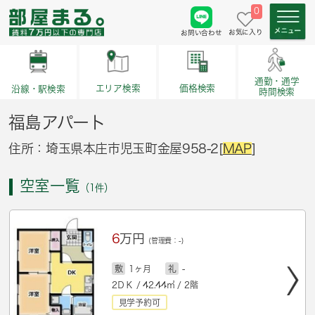
0
お気に入り
お問い合わせ
通勤・通学
価格検索
エリア検索
沿線・駅検索
時間検索
福島アパート
住所：埼玉県本庄市児玉町金屋958-2[
MAP
]
空室一覧
（1件）
6
万円
(管理費：-)
敷
1ヶ月
礼
-
2ＤＫ / 42.44㎡ / 2階
見学予約可