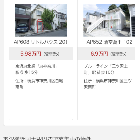
AP608 リトルハウス 201
AP652 晴空萬里 102
5.98万円
6.9万円
（管理費:-）
（管理費:-）
京浜東北線「
東神奈川
」
ブルーライン「
三ツ沢上
駅 徒歩15分
町
」駅 徒歩10分
住所：横浜市神奈川区白幡
住所：横浜市神奈川区三ツ
南町
沢南町
羽沢横浜国大駅周辺で募集中の物件