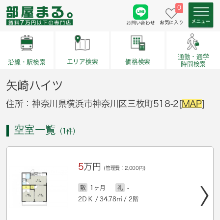
0
お気に入り
お問い合わせ
通勤・通学
価格検索
エリア検索
沿線・駅検索
時間検索
矢崎ハイツ
住所：神奈川県横浜市神奈川区三枚町518-2[
MAP
]
空室一覧
（1件）
5
万円
(管理費：2,000円)
敷
1ヶ月
礼
-
2ＤＫ / 34.78㎡ / 2階