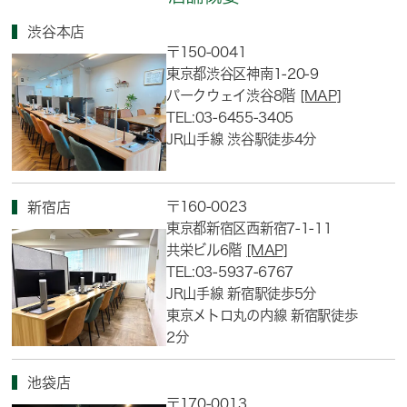
渋谷本店
〒150-0041
東京都渋谷区神南1-20-9
パークウェイ渋谷8階
[MAP]
TEL:03-6455-3405
JR山手線 渋谷駅徒歩4分
〒160-0023
新宿店
東京都新宿区西新宿7-1-11
共栄ビル6階
[MAP]
TEL:03-5937-6767
JR山手線 新宿駅徒歩5分
東京メトロ丸の内線 新宿駅徒歩
2分
池袋店
〒170-0013