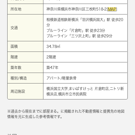
所在地
神奈川県横浜市神奈川区三枚町518-2[
MAP
]
相模鉄道相鉄新横浜
「
羽沢横浜国大
」駅 徒歩20
分
交通
ブルーライン
「
片倉町
」駅 徒歩23分
ブルーライン
「
三ツ沢上町
」駅 徒歩29分
面積
34.78㎡
階建
2階建
築年数
築47年
種別/構造
アパート/軽量鉄骨
横浜国立大学,まいばすけっと 片倉町店,ニトリ新
周辺施設
横浜店,横浜市立市民病院
※過去から現在までに部屋まる。に掲載された不動産情報と提携先の地図
情報を元に生成した参考情報です。