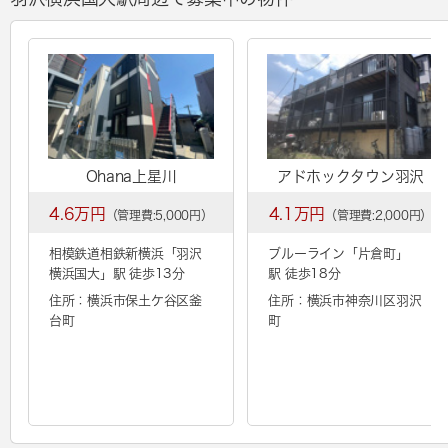
Ohana上星川
アドホックタウン羽沢
4.6万円
4.1万円
（管理費:5,000円）
（管理費:2,000円）
相模鉄道相鉄新横浜「
羽沢
ブルーライン「
片倉町
」
横浜国大
」駅 徒歩13分
駅 徒歩18分
住所：横浜市保土ケ谷区釜
住所：横浜市神奈川区羽沢
台町
町