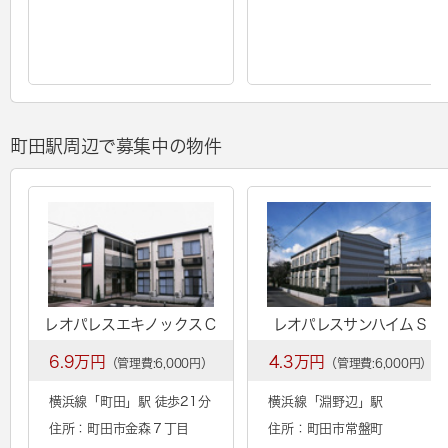
町田駅周辺で募集中の物件
レオパレスエキノックスＣ
レオパレスサンハイムＳ
6.9万円
4.3万円
（管理費:6,000円）
（管理費:6,000円）
横浜線「
町田
」駅 徒歩21分
横浜線「
淵野辺
」駅
住所：町田市金森７丁目
住所：町田市常盤町