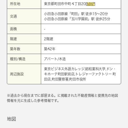
所在地
東京都町田市中町４丁目20[
MAP
]
小田急小田原線
「
町田
」駅 徒歩15～20分
交通
小田急小田原線
「
玉川学園前
」駅 徒歩25分
面積
-
階建
2階建
築年数
築42年
種別/構造
アパート/木造
東京ビジネス外語カレッジ,昭和薬科大学,ドン・
周辺施設
キホーテ町田駅前店,トレジャーファクトリー 町
田店,町田警察署,町田市役所
※過去から現在までに部屋まる。に掲載された不動産情報と提携先の地図
情報を元に生成した参考情報です。
地図