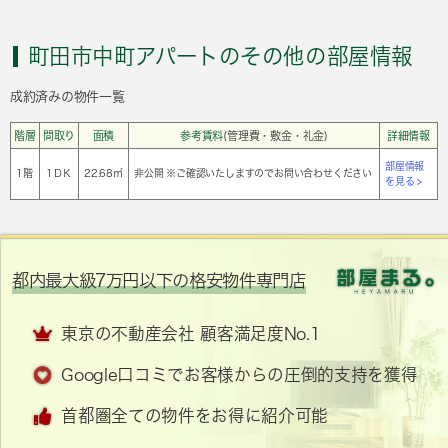
町田市中町アパートのその他の部屋情報
成約済みの物件一覧
階層
間取り
面積
参考賃料
(管理費・敷金・礼金)
詳細情報
部屋情報
1階
1ＤＫ
22.68㎡
非公開 ※ご確認いたしますのでお問い合わせください
を見る >
都内最大級7万円以下の格安物件専門店
東京の不動産会社 顧客満足度No.1
Google口コミでお客様からの圧倒的支持を獲得
首都圏全ての物件をお得に紹介可能