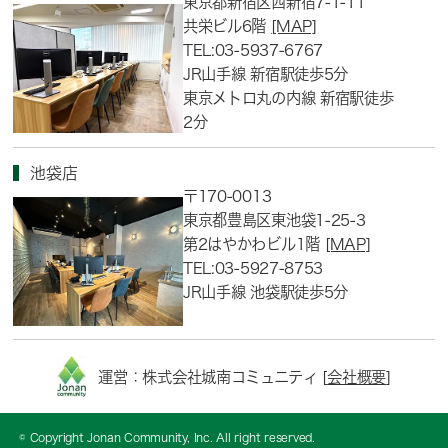
東京都新宿区西新宿7-1-11
共栄ビル6階
[MAP]
TEL:03-5937-6767
JR山手線 新宿駅徒歩5分
東京メトロ丸の内線 新宿駅徒歩
2分
池袋店
〒170-0013
東京都豊島区東池袋1-25-3
第2はやかわビル1階
[MAP]
TEL:03-5927-8753
JR山手線 池袋駅徒歩5分
運営：株式会社城南コミュニティ [
会社概要
]
© Copyright Jonan Community, Inc. All right reserved.