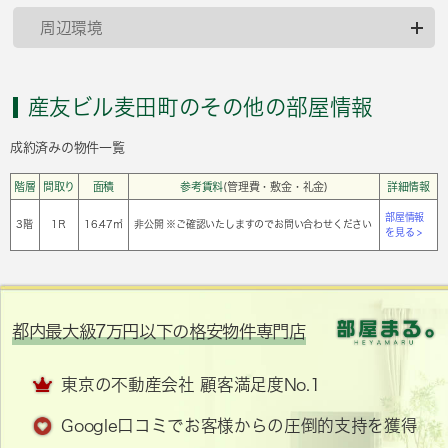
周辺環境
産友ビル麦田町のその他の部屋情報
成約済みの物件一覧
階層
間取り
面積
参考賃料
(管理費・敷金・礼金)
詳細情報
部屋情報
3階
1Ｒ
16.47㎡
非公開 ※ご確認いたしますのでお問い合わせください
を見る >
都内最大級7万円以下の格安物件専門店
東京の不動産会社 顧客満足度No.1
Google口コミでお客様からの圧倒的支持を獲得