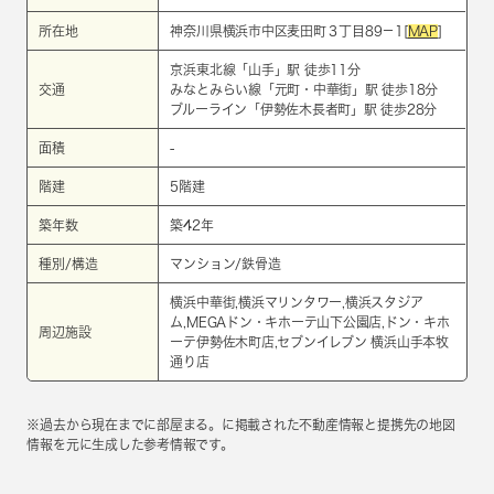
所在地
神奈川県横浜市中区麦田町３丁目89－1[
MAP
]
京浜東北線
「
山手
」駅 徒歩11分
交通
みなとみらい線
「
元町・中華街
」駅 徒歩18分
ブルーライン
「
伊勢佐木長者町
」駅 徒歩28分
面積
-
階建
5階建
築年数
築42年
種別/構造
マンション/鉄骨造
横浜中華街,横浜マリンタワー,横浜スタジア
ム,MEGAドン・キホーテ山下公園店,ドン・キホ
周辺施設
ーテ伊勢佐木町店,セブンイレブン 横浜山手本牧
通り店
※過去から現在までに部屋まる。に掲載された不動産情報と提携先の地図
情報を元に生成した参考情報です。