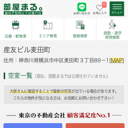
0
お気に入り
お問い合わせ
通勤・通学
価格検索
エリア検索
沿線・駅検索
時間検索
産友ビル麦田町
住所：神奈川県横浜市中区麦田町３丁目89－1[
MAP
]
空室一覧
（現在、部屋まるでは公開されていません）
大家さんに確認することで最新の空室
が出ている場合があります。
こちらの物件が気になる方は、お気軽にお問い合わせ下さい！