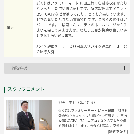
近くにはファミリーマート 町田三輪町店(徒歩6分)があり
ちょっとした買い物に便利です。室内設備はエアコン・
BS・CATVなどが揃っており、とても充実しています。
ぜひご覧いただきたい賃貸物件です。こちらの物件はア
パートです。 城南コミュニティのホームページから住
備考
まいを探してみませんか。わたしたちが快適な住まい探
しをお手伝い致します。
バイク駐車可 Ｊ－ＣＯＭ導入済バイク駐車可 Ｊ－Ｃ
ＯＭ導入済
周辺環境
スタッフコメント
担当：中村（なかむら）
近くにはファミリーマート 町田三輪町店(徒歩6
分)がありちょっとした買い物に便利です。室内
設備はCATV・BS・エアコンなど充実した設備
を備え付けています。今なら駐車場に空きあ
り、お車をお持ちの方に。コートなども扱いや
[続きを読む]