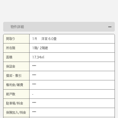
物件詳細
間取り
1Ｒ 洋室 6.0畳
所在階
1階/ 2階建
面積
17.34㎡
保証金
****
償却・敷引
****
権利金/雑費
****
総戸数
-
駐車場/料金
****
保険加入/料金
****