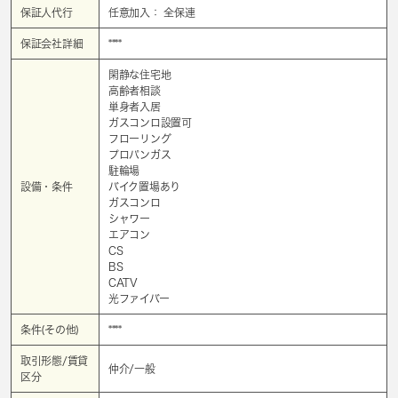
保証人代行
任意加入： 全保連
保証会社詳細
****
閑静な住宅地
高齢者相談
単身者入居
ガスコンロ設置可
フローリング
プロパンガス
駐輪場
設備・条件
バイク置場あり
ガスコンロ
シャワー
エアコン
CS
BS
CATV
光ファイバー
条件(その他)
****
取引形態/賃貸
仲介/一般
区分