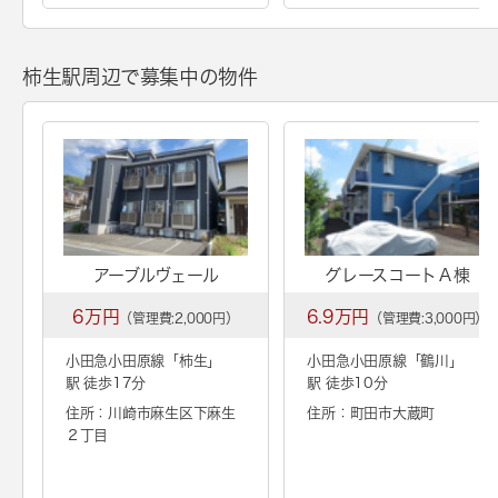
柿生駅周辺で募集中の物件
アーブルヴェール
グレースコートＡ棟
6万円
6.9万円
（管理費:2,000円）
（管理費:3,000円）
小田急小田原線「
柿生
」
小田急小田原線「
鶴川
」
駅 徒歩17分
駅 徒歩10分
住所：川崎市麻生区下麻生
住所：町田市大蔵町
２丁目