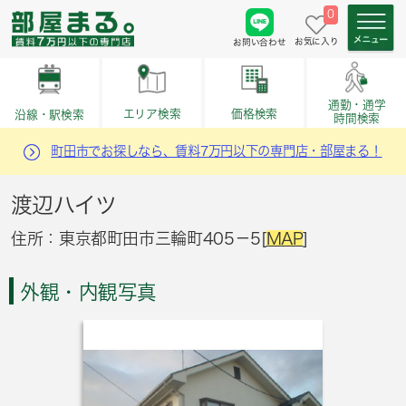
0
お気に入り
お問い合わせ
通勤・通学
価格検索
エリア検索
沿線・駅検索
時間検索
町田市でお探しなら、賃料7万円以下の専門店・部屋まる！
渡辺ハイツ
住所：東京都町田市三輪町405－5[
MAP
]
外観・内観写真