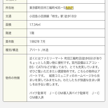
所在地
東京都町田市三輪町405－5[
MAP
]
交通
小田急小田原線「
柿生
」駅 徒歩18分
面積
17.34㎡
階建
1階
築年数
1992年 7月
種別/構造
アパート /木造
近くにはファミリーマート 町田三輪町店(徒歩6分)があり
ちょっとした買い物に便利です。室内設備はエアコン・
BS・CATVなどが揃っており、とても充実しています。
ぜひご覧いただきたい賃貸物件です。こちらの物件はア
パートです。 城南コミュニティのホームページから住
物件の特徴
まいを探してみませんか。わたしたちが快適な住まい探
しをお手伝い致します。
バイク駐車可 Ｊ－ＣＯＭ導入済バイク駐車可 Ｊ－Ｃ
ＯＭ導入済