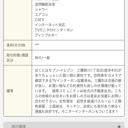
追焚機能浴室
シャワー
エアコン
CATV
インターネット対応
TVモニタ付インターホン
ディンプルキー
条件(その他)
****
取引形態/賃貸
仲介/一般
区分
近くにはセブン-イレブン 三鷹新川1丁目店(徒歩4分)が
ありちょっとした買い物に便利です。訪問者をカメラで
確認できるTVインターホン設置済み。三鷹市は交通の便
が良し、お買い物などの利便性も良しの住環境が揃って
備考
います。 城南コミュニティは地元の不動産会社。こち
らの地域のお住まいをお探しの方は是非お気軽にお問い
合わせ下さい。女性限定 追焚き給湯バスルーム！２階
角部屋、２面採光 キッチン、浴室にも窓があり明るく
通風も良好です。モニターインターホンもついてます！
周辺環境