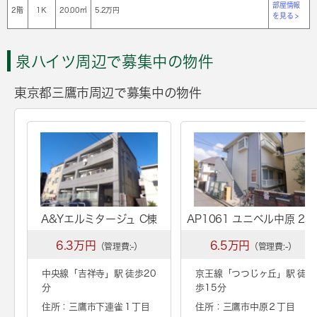
部屋情報
2階
1Ｋ
20.00㎡
5.2万円
を見る >
泉ハイツ周辺で募集中の物件
東京都三鷹市周辺で募集中の物件
A&Yエルミタージュ C棟
AP1061 ユニベル中原 20
6.3万円
6.5万円
（管理費:-）
（管理費:-）
中央線「
吉祥寺
」駅 徒歩20
京王線「
つつじヶ丘
」駅 徒
分
歩15分
住所：三鷹市下連雀１丁目
住所：三鷹市中原２丁目