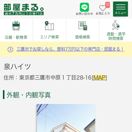
0
お気に入り
お問い合わせ
通勤・通学
価格検索
エリア検索
沿線・駅検索
時間検索
三鷹市でお探しなら、賃料7万円以下の専門店・部屋まる！
泉ハイツ
住所：東京都三鷹市中原１丁目28-16[
MAP
]
外観・内観写真