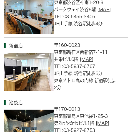
東京都渋谷区神南1-20-9
パークウェイ渋谷8階
[MAP]
TEL:03-6455-3405
JR山手線 渋谷駅徒歩4分
〒160-0023
新宿店
東京都新宿区西新宿7-1-11
共栄ビル6階
[MAP]
TEL:03-5937-6767
JR山手線 新宿駅徒歩5分
東京メトロ丸の内線 新宿駅徒歩
2分
池袋店
〒170-0013
東京都豊島区東池袋1-25-3
第2はやかわビル1階
[MAP]
TEL:03-5927-8753