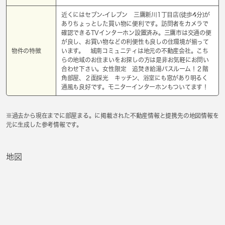
近くにはセブン-イレブン 三鷹新川1丁目店(徒歩4分)が
ありちょっとした買い物に便利です。訪問者をカメラで
確認できるTVインターホン設置済み。三鷹市は交通の便
が良し、お買い物などの利便性も良しの住環境が揃って
物件の特徴
います。 城南コミュニティは地元の不動産会社。こち
らの地域のお住まいをお探しの方は是非お気軽にお問い
合わせ下さい。女性限定 追焚き給湯バスルーム！２階
角部屋、２面採光 キッチン、浴室にも窓があり明るく
通風も良好です。モニターインターホンもついてます！
※過去から現在までに部屋まる。に掲載された不動産情報と提携先の地図情報を
元に生成した参考情報です。
地図