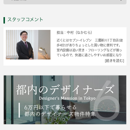
スタッフコメント
担当：中村（なかむら）
近くにはセブン-イレブン 三鷹新川1丁目店(徒
歩4分)がありちょっとした買い物に便利です。
室内設備は追い焚き・フローリングなどが揃っ
ているので、快適に過ごしやすいお部屋になり
ます。一人暮らしをする方にオススメ、暮らし
[続きを読む]
に安らぎのある空間。インターネット有りのお
住まいで、パソコンを使う方にオススメ。間取
りは1K。充実した水回りは女性にも好評。三鷹
市での住まい探しを当社スタッフがサポート致
します。まずはご希望条件などをお申しつけく
ださい。それを元にお客様に合ったお住まいを
ご紹介いたします。