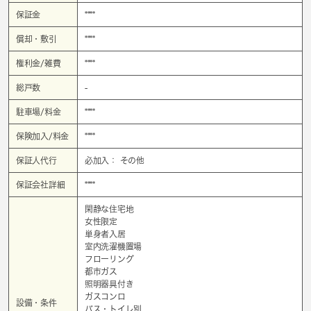
保証金
****
償却・敷引
****
権利金/雑費
****
総戸数
-
駐車場/料金
****
保険加入/料金
****
保証人代行
必加入： その他
保証会社詳細
****
閑静な住宅地
女性限定
単身者入居
室内洗濯機置場
フローリング
都市ガス
照明器具付き
ガスコンロ
設備・条件
バス・トイレ別