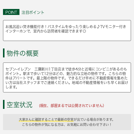
POINT
注目ポイント
お風呂追い焚き機能付き！バスタイムをゆったり楽しめる♪TVモニター付き
インターホンで、室内から訪問者を確認できます◎
物件の概要
セブン-イレブン 三鷹新川1丁目店まで徒歩4分と近場にコンビニがあるのも
ポイント。駅まで歩いて12分ほどの、魅力的な立地の物件です。こちらの物
件はアパートです。最上階の物件です。できるだけ早めに不動産情報を集めた
い方は当社スタッフまでご連絡ください。地域の不動産情報をいち早くお届け
します。
空室状況
(現在、部屋まるでは公開されていません）
大家さんに確認することで最新の空室
が出ている場合があります。
こちらの物件が気になる方は、お気軽にお問い合わせ下さい！