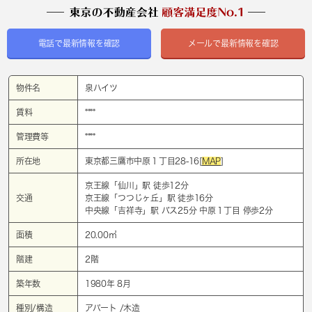
電話で最新情報を確認
メールで最新情報を確認
物件名
泉ハイツ
賃料
****
管理費等
****
所在地
東京都三鷹市中原１丁目28-16[
MAP
]
京王線「
仙川
」駅 徒歩12分
交通
京王線「
つつじヶ丘
」駅 徒歩16分
中央線「
吉祥寺
」駅 バス25分 中原１丁目 停歩2分
面積
20.00㎡
階建
2階
築年数
1980年 8月
種別/構造
アパート /木造