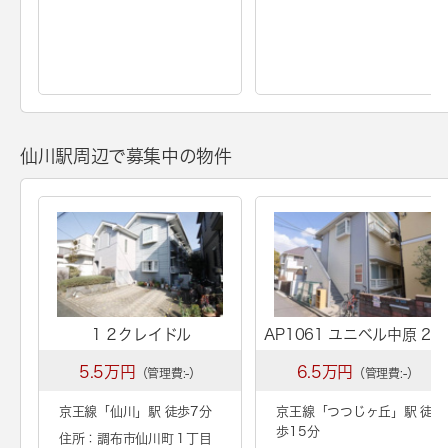
仙川駅周辺で募集中の物件
１２クレイドル
AP1061 ユニベル中原 20
5.5万円
6.5万円
（管理費:-）
（管理費:-）
京王線「
仙川
」駅 徒歩7分
京王線「
つつじヶ丘
」駅 徒
歩15分
住所：調布市仙川町１丁目