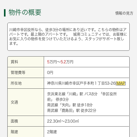
物件の概要
情報の見方
川崎市幸区役所なら、徒歩3分の場所にあり近いです。こちらの物件はア
パートです。最上階のアパートです。 城南コミュニティでは、お客様に
お気に入りの物件を見つけていただけるよう、スタッフがサポート致し
ます。
賃料
5
万円～
5.2
万円
管理費等
0円
所在地
神奈川県川崎市幸区戸手本町１丁目53-26[
MAP
]
京浜東北線
「
川崎
」駅 バス8分 「幸区役所
前」 停歩3分
交通
南武線
「
矢向
」駅 徒歩18分
南武線
「
鹿島田
」駅 徒歩22分
面積
22.30㎡～23.00㎡
階建
2階建