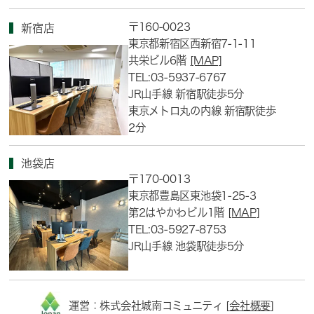
〒160-0023
新宿店
東京都新宿区西新宿7-1-11
共栄ビル6階
[MAP]
TEL:03-5937-6767
JR山手線 新宿駅徒歩5分
東京メトロ丸の内線 新宿駅徒歩
2分
池袋店
〒170-0013
東京都豊島区東池袋1-25-3
第2はやかわビル1階
[MAP]
TEL:03-5927-8753
JR山手線 池袋駅徒歩5分
運営：株式会社城南コミュニティ [
会社概要
]