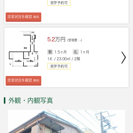
見学予約可
空室状況を確認
無料
5.2
万円
(管理費：-)
敷
1.5ヶ月
礼
1ヶ月
1Ｋ / 23.00㎡ / 2階
見学予約可
空室状況を確認
無料
外観・内観写真