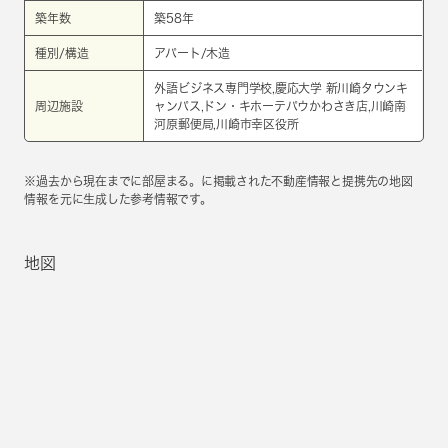
築年数
築58年
種別/構造
アパート/木造
外語ビジネス専門学校,慶応大学 新川崎タウンキ
周辺施設
ャンパス,ドン・キホーテパウかわさき店,川崎南
河原郵便局,川崎市幸区役所
※過去から現在までに部屋まる。に掲載された不動産情報と提携先の地図
情報を元に生成した参考情報です。
地図