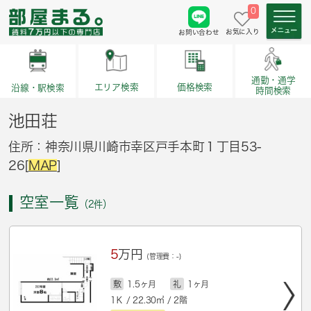
0
お気に入り
お問い合わせ
通勤・通学
価格検索
エリア検索
沿線・駅検索
時間検索
池田荘
住所：神奈川県川崎市幸区戸手本町１丁目53-
26[
MAP
]
空室一覧
（2件）
5
万円
(管理費：-)
敷
1.5ヶ月
礼
1ヶ月
1Ｋ / 22.30㎡ / 2階