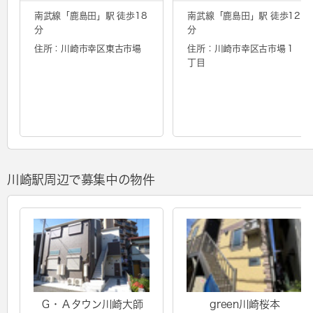
南武線「
鹿島田
」駅 徒歩18
南武線「
鹿島田
」駅 徒歩12
分
分
住所：川崎市幸区東古市場
住所：川崎市幸区古市場１
丁目
川崎駅周辺で募集中の物件
Ｇ・Ａタウン川崎大師
green川崎桜本