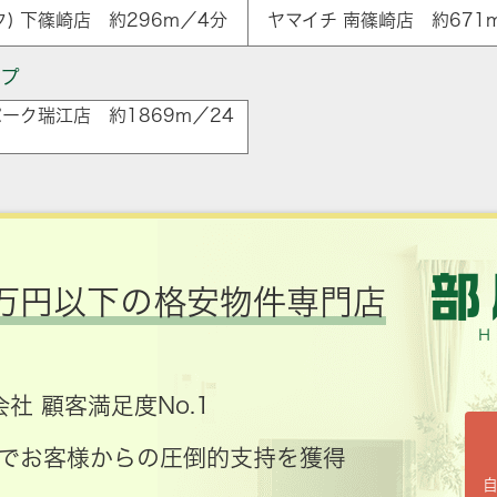
ック) 下篠崎店 約296m／4分
ヤマイチ 南篠崎店 約671
ップ
ーク瑞江店 約1869m／24
万円以下の格安物件専門店
社 顧客満足度No.1
コミでお客様からの圧倒的支持を獲得