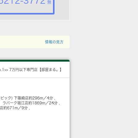
5212-3772
無
情報の見方
o.1>> 7万円以下専門店【部屋まる。】
リンピック) 下篠崎店
約296m／4分
 ラパーク瑞江店
約1869m／24分
店
約671m／9分