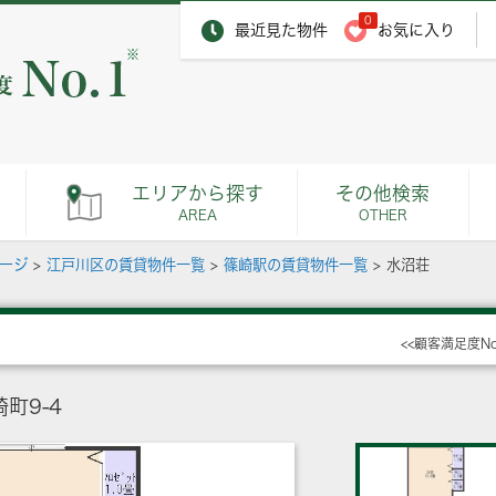
0
最近見た物件
お気に入り
※
エリアから探す
その他検索
AREA
OTHER
ページ
>
江戸川区の賃貸物件一覧
>
篠崎駅の賃貸物件一覧
>
水沼荘
<<顧客満足度N
町9-4