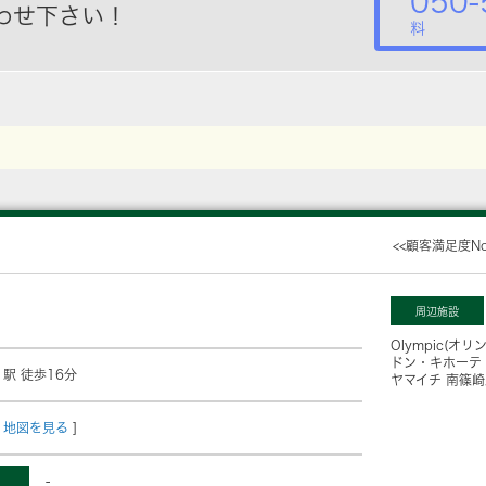
050-
わせ下さい！
料
<<顧客満足度N
周辺施設
Olympic(オ
ドン・キホーテ
」駅 徒歩16分
ヤマイチ 南篠崎
地図を見る
]
-