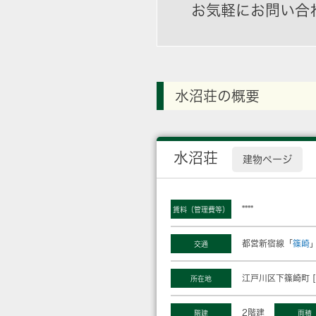
お気軽にお問い合
水沼荘の概要
水沼荘
建物ページ
****
賃料（管理費等）
都営新宿線「
篠崎
交通
江戸川区下篠崎町 [
所在地
2階建
階建
面積