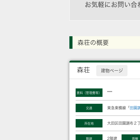
お気軽にお問い合
森荘の概要
森荘
建物ページ
****
賃料（管理費等）
東急東横線「
田園
交通
大田区田園調布２丁
所在地
2階建
階建
面積