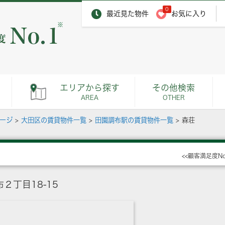
0
最近見た物件
お気に入り
※
エリアから探す
その他検索
AREA
OTHER
ページ
>
大田区の賃貸物件一覧
>
田園調布駅の賃貸物件一覧
>
森荘
<<顧客満足度N
２丁目18-15