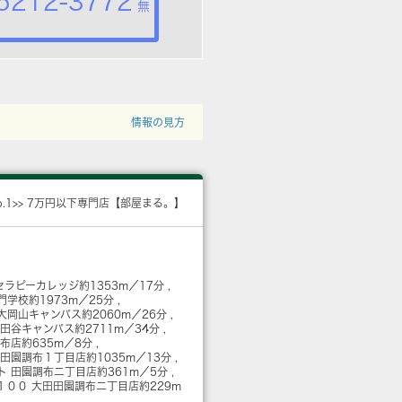
5212-3772
無
情報の見方
o.1>> 7万円以下専門店【部屋まる。】
セラピーカレッジ
約1353m／17分
門学校
約1973m／25分
大岡山キャンパス
約2060m／26分
世田谷キャンパス
約2711m／34分
調布店
約635m／8分
 田園調布１丁目店
約1035m／13分
ト 田園調布二丁目店
約361m／5分
１００ 大田田園調布二丁目店
約229m