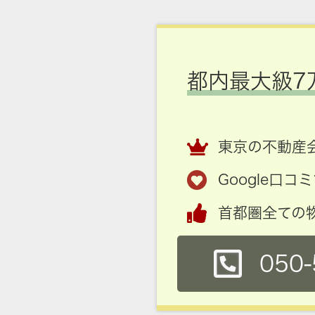
都内最大級7
東京の不動産会
Google口
首都圏全ての
050-