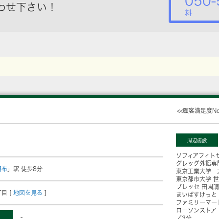
050-
わせ下さい！
料
<<顧客満足度N
周辺施設
ソフィアフィト
グレッグ外語専
調布
」駅 徒歩8分
東京工業大学 
東京都市大学 
プレッセ 田園
目 [
地図を見る
]
まいばすけっと
ファミリーマー
ローソンストア
-
／3分