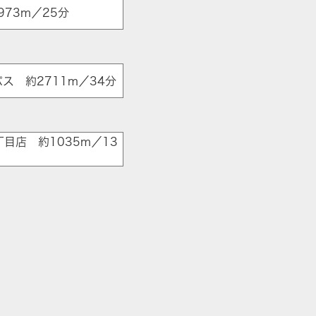
73m／25分
ス 約2711m／34分
目店 約1035m／13