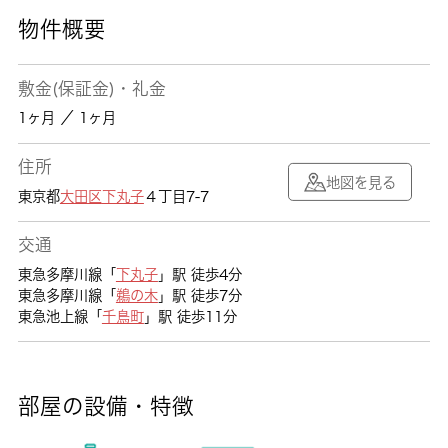
物件概要
敷金(保証金)・礼金
1ヶ月 ／ 1ヶ月
住所
地図を見る
東京都
大田区
下丸子
４丁目7-7
交通
東急多摩川線「
下丸子
」駅 徒歩4分
東急多摩川線「
鵜の木
」駅 徒歩7分
東急池上線「
千鳥町
」駅 徒歩11分
部屋の設備・特徴