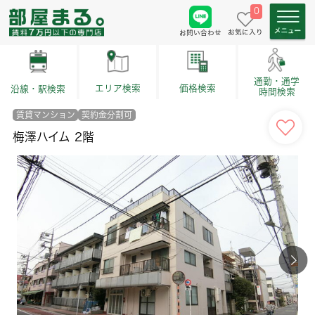
0
お気に入り
お問い合わせ
通勤・通学
価格検索
エリア検索
沿線・駅検索
時間検索
賃貸マンション
契約金分割可
梅澤ハイム 2階