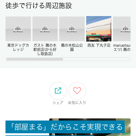
徒歩で行ける周辺施設
保証金
-
償却/敷引
-/-
東京ドッグカ
ガスト 鵜の木
鵜の木松山公
西友 下丸子店
maruetsu(マ
レッジ
駅前店(から好
園
エツ) 鵜の木
し取扱店)
権利金/雑費
-/-
総戸数
-
シェア
お気に入り
現状/入居可能日
空家/即時
「
部
屋
ま
る
」
だ
か
ら
こ
そ
実
現
で
き
る
駐車場/料金