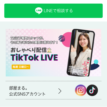
取引形態
LINEで相談する
仲介
備考
契約時その他費用負担は退去立会時に協議します。契約期間１年
未満の解約は短期解約金１ヶ月分がかかります。書類代：１１，
０００円 更新時：更新事務手数料１１，０００円
室内設備はエアコン・CATV・追い焚きなどが揃っており、とて
も充実しています。知らない人が来た時でも玄関を開ける必要が
なくなるモニター付きインターホンが付いております。収納はシ
ューズボックス・クロゼットなどが備え付けられているので、衣
類や日用品の収納に重宝します。 城南コミュニティでは、東急
多摩川線下丸子周辺の不動産情報を取り扱っております。アクセ
ス良好で快適な生活をご提供いたします。
部屋まる。
公式SNSアカウント