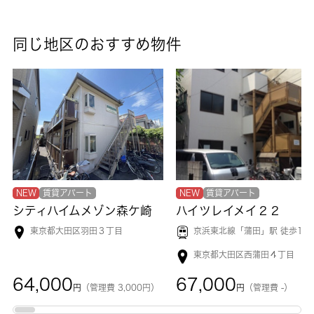
同じ地区のおすすめ物件
NEW
賃貸アパート
NEW
賃貸アパート
シティハイムメゾン森ケ崎
ハイツレイメイ２２
東京都大田区羽田３丁目
京浜東北線「
蒲田
」駅 徒歩11
東京都大田区西蒲田４丁目
64,000
67,000
円
（管理費 3,000円）
円
（管理費 -）