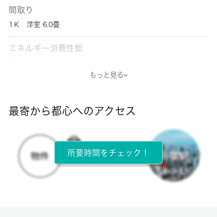
間取り
1Ｋ 洋室 6.0畳
エネルギー消費性能
-
もっと見る
断熱性能
-
最寄から都心へのアクセス
目安光熱費
-
所要時間をチェック！
所在階
2階 / 3階建
面積
24.30㎡