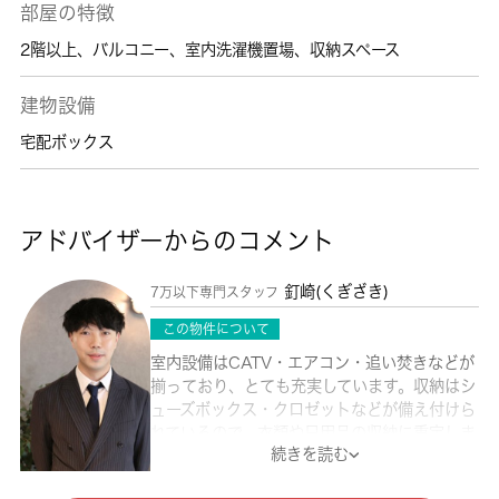
部屋の特徴
2階以上
、
バルコニー
、
室内洗濯機置場
、
収納スペース
建物設備
宅配ボックス
アドバイザーからのコメント
釘崎(くぎざき)
7万以下専門スタッフ
この物件について
室内設備はCATV・エアコン・追い焚きなどが
揃っており、とても充実しています。収納はシ
ューズボックス・クロゼットなどが備え付けら
れているので、衣類や日用品の収納に重宝しま
続きを読む
す。知らない人が来た時でも玄関を開ける必要
がなくなるモニター付きインターホンが付いて