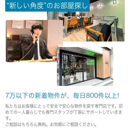
“
新
し
い
角
度
”
の
お
部
屋
探
し
-/-
保険加入/料金
有/21500円
保険名/保険期間
東京海上ミレア少額短期保険/2年
保証人代行
必加入
保証会社詳細
7万以下の新着物件が、毎日800件以上!
審査有。初回総賃料の５０％、更新１年／１０，０００円、連帯
保証人併用プラン有４０％
私たちはお客様にとって安全で安心な物件を探す専門店です。初
めての一人暮らしでも専門スタッフが丁寧にサポートしていきま
賃貸区分/契約期間
す。
一般/2年
ご相談はもちろん無料。お気軽にご相談ください。