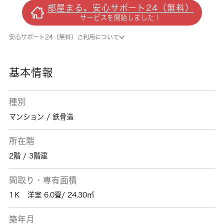
おります。駅まで4分と、駅近でアクセスも良
部屋まる。安心サポート24（無料）
好な物件です。バストイレ別になっている物件
サービスを開始しました！
です。フローリング張りの物件です。現在空家
です。内見等お気軽にお問い合わせください。
安心サポート24（無料）ご利用について
大田区や東急多摩川線下丸子付近での新生活を
ご検討するなら、当社でお部屋探しをしてくだ
さい。まずはお問い合わせからお待ちしており
基本情報
ます。
種別
マンション / 鉄骨造
所在階
2階 / 3階建
間取り・専有面積
1Ｋ 洋室 6.0畳/ 24.30㎡
築年月