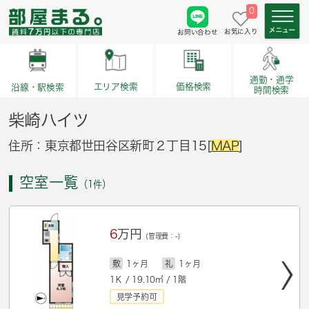
0
お気に入り
お問い合わせ
通勤・通学
価格検索
エリア検索
沿線・駅検索
時間検索
柴崎ハイツ
住所：東京都世田谷区新町２丁目15[
MAP
]
空室一覧
（1件）
6
万円
(管理費：-)
敷
1ヶ月
礼
1ヶ月
1Ｋ / 19.10㎡ / 1階
見学予約可