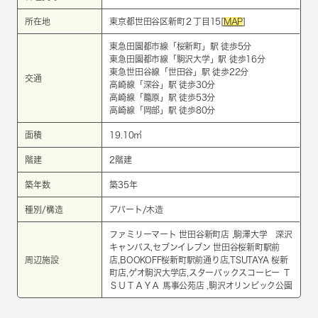
所在地
東京都世田谷区新町２丁目15[
MAP
]
東急田園都市線
「
桜新町
」駅 徒歩5分
東急田園都市線
「
駒沢大学
」駅 徒歩16分
東急世田谷線
「
世田谷
」駅 徒歩22分
交通
高崎線
「
深谷
」駅 徒歩30分
高崎線
「
籠原
」駅 徒歩53分
高崎線
「
岡部
」駅 徒歩80分
面積
19.10㎡
階建
2階建
築年数
築35年
種別/構造
アパート/木造
ファミリーマート 世田谷新町店 ,駒澤大学 深沢
キャンパス,セブンイレブン 世田谷桜新町駅前
周辺施設
店,BOOKOFF桜新町駅前通り店,TSUTAYA 桜新
町店,ゲオ駒沢大学店,スターバックスコーヒー Ｔ
ＳＵＴＡＹＡ 馬事公苑店 ,駒沢オリンピック公園