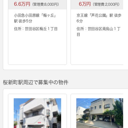
6.6万円
6万円
（管理費:8,000円）
（管理費:2,000円）
小田急小田原線「
梅ヶ丘
」
京王線「
芦花公園
」駅 徒歩
駅 徒歩5分
6分
住所：世田谷区梅丘１丁目
住所：世田谷区南烏山１丁
目
桜新町駅周辺で募集中の物件