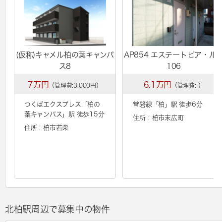
(仮称)キャメル柏の葉キャンパ
AP854 エステートピア・ル
ス8
106
7万円
6.1万円
（管理費:3,000円）
（管理費:-）
つくばエクスプレス「
柏の
常磐線「
柏
」駅 徒歩6分
葉キャンパス
」駅 徒歩15分
住所：柏市末広町
住所：柏市若柴
北柏駅周辺で募集中の物件