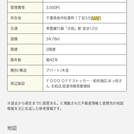
管理費等
3,000円
所在地
千葉県柏市松葉町１丁目3-5[
MAP
]
交通
常磐緩行線
「
北柏
」駅 徒歩12分
面積
34.78㎡
階建
2階建
築年数
築42年
種別/構造
アパート/木造
ＦＯＯＤ ＯＦＦストッカー・柏布施店,おっ母さ
周辺施設
ん 北柏店,宿連寺簡易郵便局
※過去から現在までに部屋まる。に掲載された不動産情報と提携先の地図
情報を元に生成した参考情報です。
地図