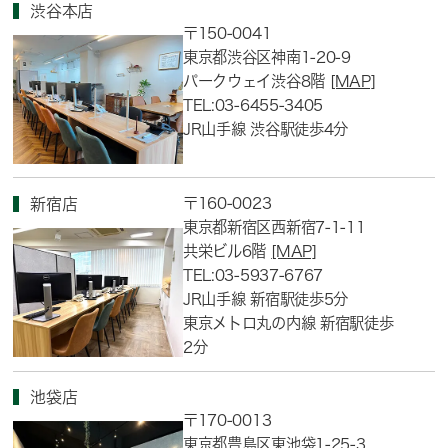
渋谷本店
〒150-0041
東京都渋谷区神南1-20-9
パークウェイ渋谷8階
[MAP]
TEL:03-6455-3405
JR山手線 渋谷駅徒歩4分
〒160-0023
新宿店
東京都新宿区西新宿7-1-11
共栄ビル6階
[MAP]
TEL:03-5937-6767
JR山手線 新宿駅徒歩5分
東京メトロ丸の内線 新宿駅徒歩
2分
池袋店
〒170-0013
東京都豊島区東池袋1-25-3