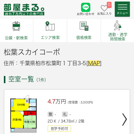
0
お気に入り
お問い合わせ
通勤・通学
価格検索
エリア検索
沿線・駅検索
時間検索
松葉スカイコーポ
住所：千葉県柏市松葉町１丁目3-5[
MAP
]
空室一覧
（1件）
4.7
万円
(管理費：3,000円)
敷
-
礼
-
2ＤＫ / 34.78㎡ / 2階
見学予約可