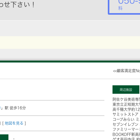
050-
わせ下さい！
料
<<顧客満足度N
周辺施設
阿佐ケ谷美術専
東京立正短期大
寺
」駅 徒歩16分
高千穂大学
約1
サミットストア
コープみらい 
 [
地図を見る
]
セブンイレブン
ファミリーマー
BOOKOFF新
-
ゲオ高円寺店
約