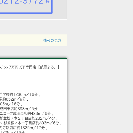
5212-3772
無
情報の見方
o.1>> 7万円以下専門店【部屋まる。】
門学校
約1236m／16分
学
約652m／9分
205m／16分
 成田東店
約398m／5分
ミニコープ成田東店
約423m／6分
 杉並松ノ木２丁目店
約282m／4分
ト 杉並松ノ木一丁目店
約403m／6分
高円寺駅前店
約1325m／17分
1228m／16分