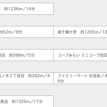
 約1236m／16分
652m／9分
高千穂大学 約1205m／1
東店 約398m／5分
コープみらい ミニコープ成田
ア
松ノ木２丁目店 約282m／4
ファミリーマート 杉並松ノ
6分
駅前店 約1325m／17分