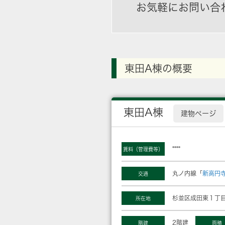
お気軽にお問い合
東田A棟の概要
東田A棟
建物ページ
****
賃料（管理費等）
丸ノ内線「
新高円
交通
杉並区成田東１丁目
所在地
2階建
階建
面積