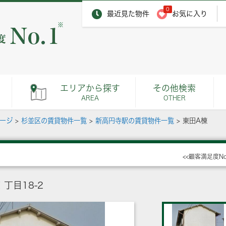
0
最近見た物件
お気に入り
※
エリアから探す
その他検索
AREA
OTHER
ページ
>
杉並区の賃貸物件一覧
>
新高円寺駅の賃貸物件一覧
>
東田A棟
<<顧客満足度N
丁目18-2