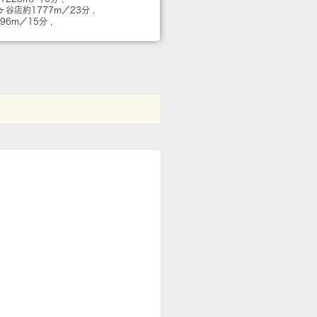
佐ヶ谷店
約1777m／23分
196m／15分