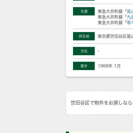
東急大井町線「
尾
交通
東急大井町線「
九
東急大井町線「
等
東京都世田谷区尾山
所在地
-
方位
1968年 1月
築年
世田谷区で物件をお探しなら