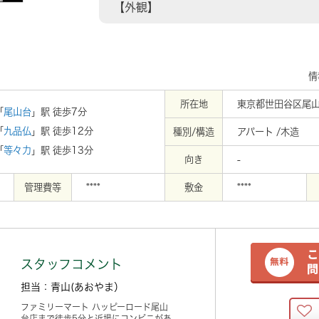
【外観】
情
所在地
東京都世田谷区尾山
「
尾山台
」駅 徒歩7分
「
九品仏
」駅 徒歩12分
種別/構造
アパート /木造
「
等々力
」駅 徒歩13分
向き
-
管理費等
****
敷金
****
スタッフコメント
担当：青山(あおやま）
ファミリーマート ハッピーロード尾山
台店まで徒歩5分と近場にコンビニがあ