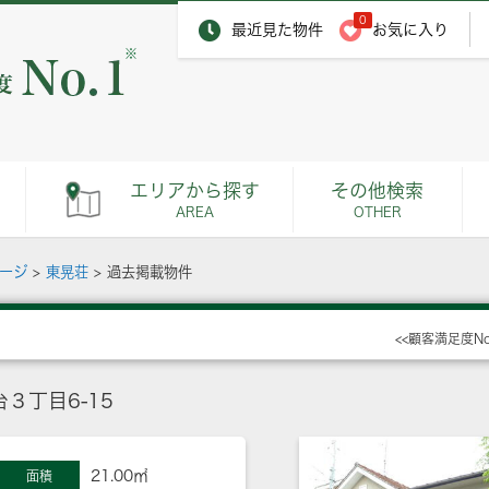
0
最近見た物件
お気に入り
※
エリアから探す
その他検索
AREA
OTHER
ページ
>
東晃荘
>
過去掲載物件
<<顧客満足度N
３丁目6-15
21.00㎡
面積