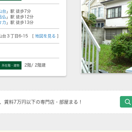
山台
」駅 徒歩7分
品仏
」駅 徒歩12分
々力
」駅 徒歩13分
台３丁目6-15 [
地図を見る
]
2階/ 2階建
所在階・建物
、賃料7万円以下の専門店・部屋まる！