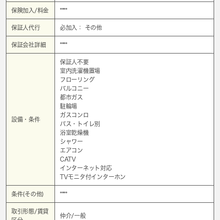
保険加入/料金
****
保証人代行
必加入： その他
保証会社詳細
****
保証人不要
室内洗濯機置場
フローリング
バルコニー
都市ガス
駐輪場
ガスコンロ
設備・条件
バス・トイレ別
浴室乾燥機
シャワー
エアコン
CATV
インターネット対応
TVモニタ付インターホン
条件(その他)
****
取引形態/賃貸
仲介/一般
区分