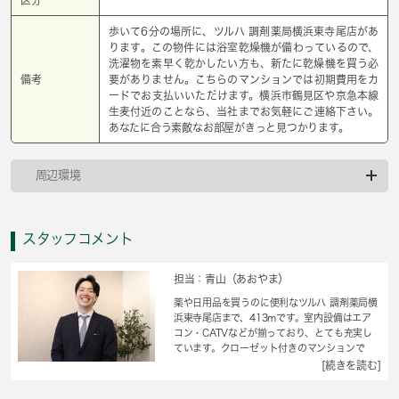
歩いて6分の場所に、ツルハ 調剤薬局横浜東寺尾店があ
ります。この物件には浴室乾燥機が備わっているので、
洗濯物を素早く乾かしたい方も、新たに乾燥機を買う必
備考
要がありません。こちらのマンションでは初期費用をカ
ードでお支払いいただけます。横浜市鶴見区や京急本線
生麦付近のことなら、当社までお気軽にご連絡下さい。
あなたに合う素敵なお部屋がきっと見つかります。
周辺環境
スタッフコメント
担当：青山（あおやま）
薬や日用品を買うのに便利なツルハ 調剤薬局横
浜東寺尾店まで、413mです。室内設備はエア
コン・CATVなどが揃っており、とても充実し
ています。クローゼット付きのマンションで
す。室温を一定に保つ、断熱性のあるフローリ
[続きを読む]
ングのマンションです。空家ですのでお早めの
お引越しが可能です。横浜市鶴見区エリアのこ