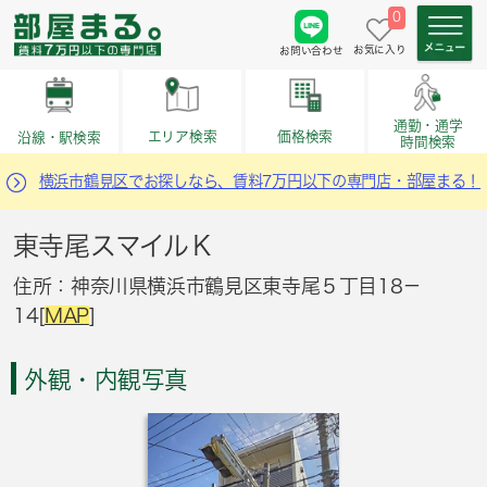
0
お気に入り
お問い合わせ
通勤・通学
価格検索
エリア検索
沿線・駅検索
時間検索
横浜市鶴見区でお探しなら、賃料7万円以下の専門店・部屋まる！
東寺尾スマイルＫ
住所：神奈川県横浜市鶴見区東寺尾５丁目18－
14[
MAP
]
外観・内観写真