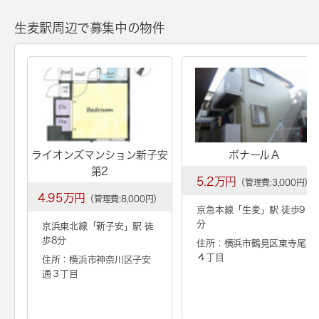
生麦駅周辺で募集中の物件
ライオンズマンション新子安
ボナールＡ
第2
5.2万円
（管理費:3,000円）
4.95万円
（管理費:8,000円）
京急本線「
生麦
」駅 徒歩9
分
京浜東北線「
新子安
」駅 徒
歩8分
住所：横浜市鶴見区東寺尾
４丁目
住所：横浜市神奈川区子安
通３丁目