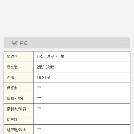
物件詳細
間取り
1Ｒ 洋室 7.5畳
所在階
2階/ 3階建
面積
19.21㎡
保証金
****
償却・敷引
****
権利金/雑費
****
総戸数
-
駐車場/料金
****