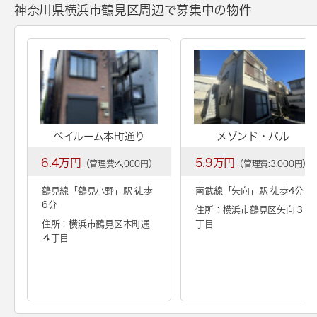
神奈川県横浜市鶴見区周辺で募集中の物件
ベイルーム本町通り
メゾンド・パル
6.4万円
5.9万円
（管理費:4,000円）
（管理費:3,000円）
鶴見線「
鶴見小野
」駅 徒歩
南武線「
矢向
」駅 徒歩4分
6分
住所：横浜市鶴見区矢向３
住所：横浜市鶴見区本町通
丁目
４丁目