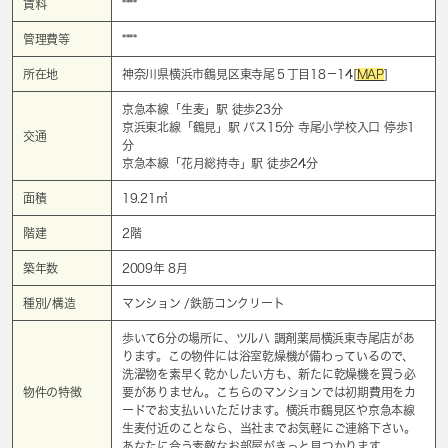
賃料
****
管理費等
****
所在地
神奈川県横浜市鶴見区東寺尾５丁目18－14[
MAP
]
京急本線「
生麦
」駅 徒歩23分
京浜東北線「
鶴見
」駅 バス15分 寺尾小学校入口 停歩1
交通
分
京急本線「
花月総持寺
」駅 徒歩24分
面積
19.21㎡
階建
2階
築年数
2009年 8月
種別/構造
マンション /鉄筋コンクリート
歩いて6分の場所に、ツルハ 調剤薬局横浜東寺尾店があ
ります。この物件には浴室乾燥機が備わっているので、
洗濯物を素早く乾かしたい方も、新たに乾燥機を買う必
物件の特徴
要がありません。こちらのマンションでは初期費用をカ
ードでお支払いいただけます。横浜市鶴見区や京急本線
生麦付近のことなら、当社までお気軽にご連絡下さい。
あなたに合う素敵なお部屋がきっと見つかります。