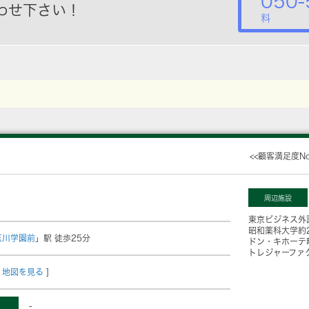
050-
わせ下さい！
料
<<顧客満足度N
周辺施設
東京ビジネス外
昭和薬科大学
約
玉川学園前
」駅 徒歩25分
ドン・キホーテ
トレジャーファ
地図を見る
]
-