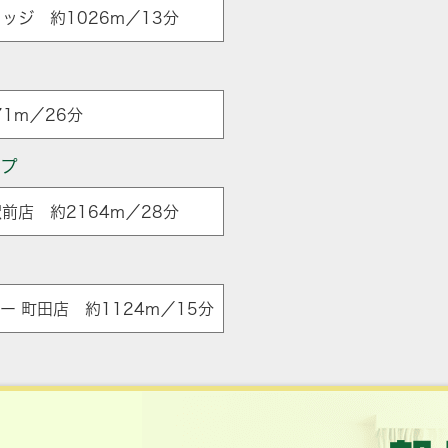
ッジ 約1026m／13分
1m／26分
ップ
前店 約2164m／28分
 町田店 約1124m／15分