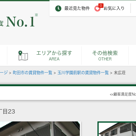
0
最近見た物件
お気に入り
※
エリアから探す
その他検索
AREA
OTHER
ページ
>
町田市の賃貸物件一覧
>
玉川学園前駅の賃貸物件一覧
>
末広荘
<<顧客満足度N
目23