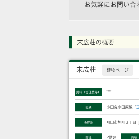
お気軽にお問い合
末広荘の概要
末広荘
建物ページ
****
賃料（管理費等）
小田急小田原線「
交通
町田市旭町３丁目 [
所在地
2階建
階建
面積