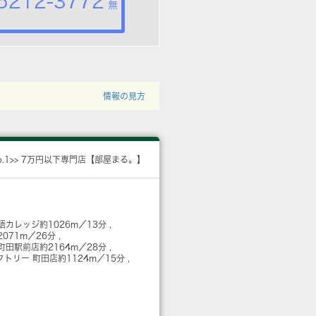
5212-3772
無
情報の見方
o.1>> 7万円以下専門店【部屋まる。】
語カレッジ
約1026m／13分
2071m／26分
町田駅前店
約2164m／28分
クトリー 町田店
約1124m／15分