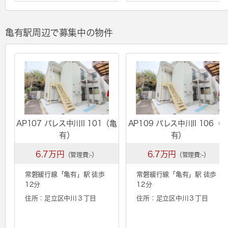
亀有駅周辺で募集中の物件
AP107 パレス中川II 101（亀
AP109 パレス中川II 106（
有）
有）
6.7万円
6.7万円
（管理費:-）
（管理費:-）
常磐緩行線「
亀有
」駅 徒歩
常磐緩行線「
亀有
」駅 徒歩
12分
12分
住所：足立区中川３丁目
住所：足立区中川３丁目