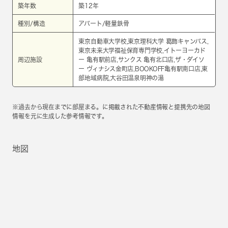
築年数
築12年
種別/構造
アパート/軽量鉄骨
東京自動車大学校,東京理科大学 葛飾キャンパス,
東京未来大学福祉保育専門学校,イトーヨーカド
周辺施設
ー 亀有駅前店,サンクス 亀有北口店,ザ・ダイソ
ー ヴィナシス金町店,BOOKOFF亀有駅南口店,東
部地域病院,大谷田温泉明神の湯
※過去から現在までに部屋まる。に掲載された不動産情報と提携先の地図
情報を元に生成した参考情報です。
地図