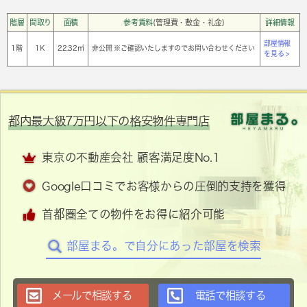
階層
間取り
面積
参考賃料
(管理費・敷金・礼金)
詳細情報
部屋情報
1階
1Ｋ
22.32㎡
非公開 ※ご確認いたしますのでお問い合わせください
を見る >
都内最大級7万円以下の格安物件専門店
東京の不動産会社 顧客満足度No.1
Google口コミでお客様からの圧倒的支持を獲得
首都圏全ての物件をお得に紹介可能
部屋まる。で自分にあった部屋を検索
メールで相談する
電話で相談する