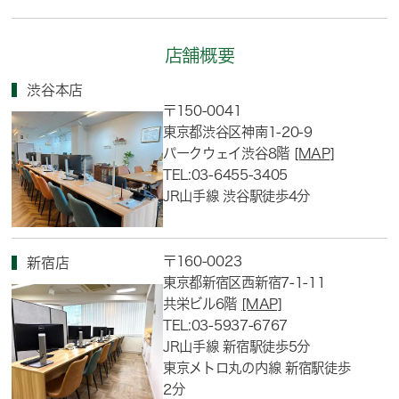
店舗概要
渋谷本店
〒150-0041
東京都渋谷区神南1-20-9
パークウェイ渋谷8階
[MAP]
TEL:03-6455-3405
JR山手線 渋谷駅徒歩4分
〒160-0023
新宿店
東京都新宿区西新宿7-1-11
共栄ビル6階
[MAP]
TEL:03-5937-6767
JR山手線 新宿駅徒歩5分
東京メトロ丸の内線 新宿駅徒歩
2分