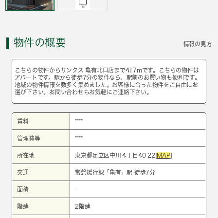
物件の概要
情報の見方
こちらの物件からサンクス 亀有北口店まで417mです。こちらの物件は
アパートです。駅から徒歩7分の物件なら、駅前のお買い物も便利です。
地域の物件情報を数多く集めました。お客様に合った物件をご自由にお
選び下さい。お問い合わせもお気軽にご連絡下さい。
賃料
****
管理費等
****
所在地
東京都足立区中川４丁目40-22[
MAP
]
交通
常磐緩行線
「
亀有
」駅 徒歩7分
面積
-
階建
2階建