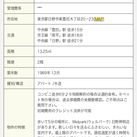
管理費等
****
所在地
東京都日野市東豊田４丁目20－23[
MAP
]
中央線「
豊田
」駅 徒歩15分
交通
京王線「
南平
」駅 徒歩18分
中央線「
日野
」駅 徒歩21分
面積
13.25㎡
階建
2階
築年数
1989年 12月
種別/構造
アパート /木造
コンビニ徒歩6分♪※短期解約の場合は違約金有。※ペッ
ト有の場合は、退去修繕費の金額要確認。ご不明点はご
質問下さい。
初期費用のクレジット決済が可能
歩いて5分の場所に、Welpark(ウェルパーク) 日野神明店
物件の特徴
があります。新しい日々を送るにふさわしい、きれいな
室内です。最上階のアパートです。通信速度が速く時間も