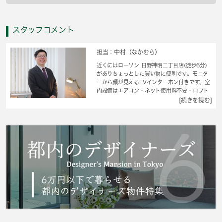
スタッフコメント
担当：中村（なかむら）
近くにはローソン 日野神明二丁目店(徒歩6分)
がありちょっとした買い物に便利です。モニタ
ーから顔が見えるTVインターホン付きです。室
内設備はエアコン・ネット使用料不要・ロフト
など充実した設備を備え付けています。収納は
[続きを読む]
クロゼット・シューズボックスなど豊富なの
で、衣類や履き物の整理がしやすく便利です。
こちらの物件はアパートです。転居先に住み心
地も良いこちらの賃貸物件。充実した新生活を
過ごしましょう。住まいを求める上で、交通ア
クセスを重視するなら、中央線豊田周辺が適し
ているでしょう。この機会にぜひお引っ越しを
ご検討ください。