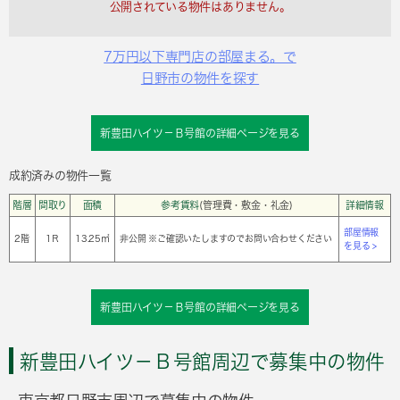
公開されている物件はありません。
7万円以下専門店の部屋まる。で
日野市の物件を探す
新豊田ハイツ－Ｂ号館の詳細ページを見る
成約済みの物件一覧
階層
間取り
面積
参考賃料
(管理費・敷金・礼金)
詳細情報
部屋情報
2階
1Ｒ
13.25㎡
非公開 ※ご確認いたしますのでお問い合わせください
を見る >
新豊田ハイツ－Ｂ号館の詳細ページを見る
新豊田ハイツ－Ｂ号館周辺で募集中の物件