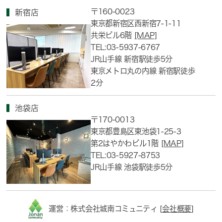
〒160-0023
新宿店
東京都新宿区西新宿7-1-11
共栄ビル6階
[MAP]
TEL:03-5937-6767
JR山手線 新宿駅徒歩5分
東京メトロ丸の内線 新宿駅徒歩
2分
池袋店
〒170-0013
東京都豊島区東池袋1-25-3
第2はやかわビル1階
[MAP]
TEL:03-5927-8753
JR山手線 池袋駅徒歩5分
運営：株式会社城南コミュニティ [
会社概要
]