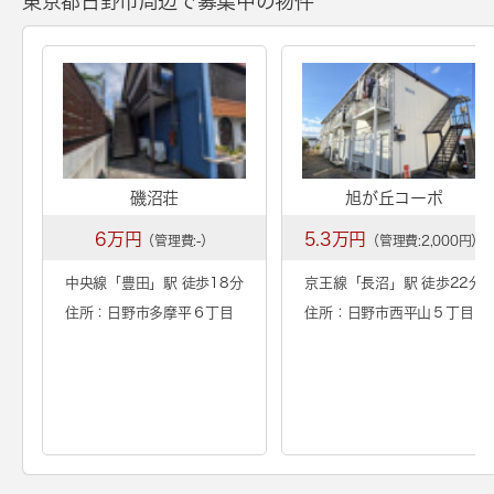
東京都日野市周辺で募集中の物件
磯沼荘
旭が丘コーポ
6万円
5.3万円
（管理費:-）
（管理費:2,000円）
中央線「
豊田
」駅 徒歩18分
京王線「
長沼
」駅 徒歩22分
住所：日野市多摩平６丁目
住所：日野市西平山５丁目