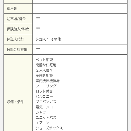
総戸数
-
駐車場/料金
****
保険加入/料金
****
保証人代行
必加入： その他
保証会社詳細
****
ペット相談
閑静な住宅地
２人入居可
高齢者相談
室内洗濯機置場
フローリング
ロフト付き
バルコニー
設備・条件
プロパンガス
電気コンロ
シャワー
ユニットバス
エアコン
シューズボックス