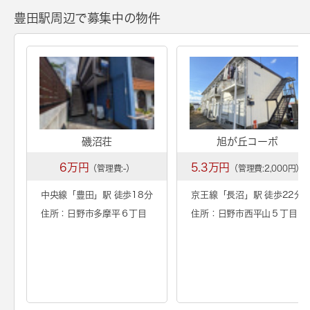
豊田駅周辺で募集中の物件
磯沼荘
旭が丘コーポ
6万円
5.3万円
（管理費:-）
（管理費:2,000円）
中央線「
豊田
」駅 徒歩18分
京王線「
長沼
」駅 徒歩22分
住所：日野市多摩平６丁目
住所：日野市西平山５丁目