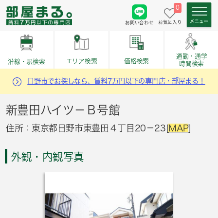
0
お気に入り
お問い合わせ
通勤・通学
価格検索
エリア検索
沿線・駅検索
時間検索
日野市でお探しなら、賃料7万円以下の専門店・部屋まる！
新豊田ハイツ－Ｂ号館
住所：東京都日野市東豊田４丁目20－23[
MAP
]
外観・内観写真