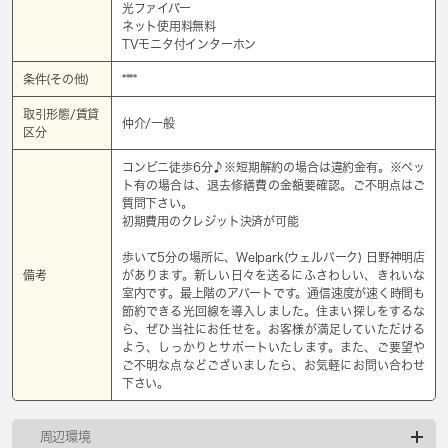
光ファイバー
ネット使用料無料
TVモニタ付インターホン
条件(その他)
****
取引形態/賃貸
仲介/一般
区分
コンビニ徒歩6分♪※短期解約の場合は違約金有。※ペッ
ト有の場合は、退去修繕費の金額要確認。ご不明点はご
質問下さい。
初期費用のクレジット決済が可能
歩いて5分の場所に、Welpark(ウェルパーク) 日野神明店
備考
があります。新しい日々を送るにふさわしい、きれいな
室内です。最上階のアパートです。通信速度が速く時間も
節約できる光回線を導入しました。住まい探しをするな
ら、ぜひ当社にお任せを。お客様が満足していただける
よう、しっかりとサポートいたします。また、ご要望や
ご不明な点などございましたら、お気軽にお問い合わせ
下さい。
周辺環境