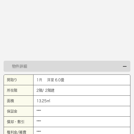
物件詳細
間取り
1Ｒ 洋室 6.0畳
所在階
2階/ 2階建
面積
13.25㎡
保証金
****
償却・敷引
****
権利金/雑費
****