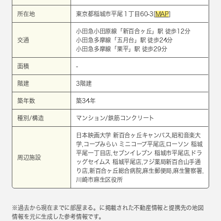
所在地
東京都稲城市平尾１丁目60-3[
MAP
]
小田急小田原線
「
新百合ヶ丘
」駅 徒歩12分
交通
小田急多摩線
「
五月台
」駅 徒歩24分
小田急多摩線
「
栗平
」駅 徒歩29分
面積
-
階建
3階建
築年数
築34年
種別/構造
マンション/鉄筋コンクリート
日本映画大学 新百合ヶ丘キャンパス,昭和音楽大
学,コープみらい ミニコープ平尾店,ローソン 稲城
平尾一丁目店,セブンイレブン 稲城市平尾店,ドラ
周辺施設
ッグセイムス 稲城平尾店,フジ薬局新百合山手通
り店,新百合ヶ丘総合病院,麻生郵便局,麻生警察署,
川崎市麻生区役所
※過去から現在までに部屋まる。に掲載された不動産情報と提携先の地図
情報を元に生成した参考情報です。