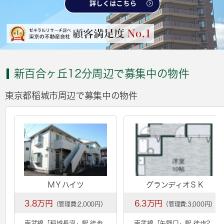
新百合ヶ丘12分周辺で募集中の物件
東京都稲城市周辺で募集中の物件
ＭＹハイツ
グランディオＳＫ
3.8万円
6.3万円
（管理費:2,000円）
（管理費:3,000円）
南武線「
稲城長沼
」駅 徒歩
南武線「
矢野口
」駅 徒歩2