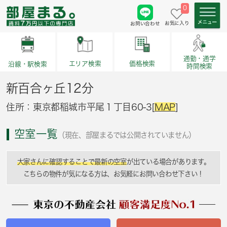
0
お気に入り
お問い合わせ
通勤・通学
価格検索
エリア検索
沿線・駅検索
時間検索
新百合ヶ丘12分
住所：東京都稲城市平尾１丁目60-3[
MAP
]
空室一覧
（現在、部屋まるでは公開されていません）
大家さんに確認することで最新の空室
が出ている場合があります。
こちらの物件が気になる方は、お気軽にお問い合わせ下さい！