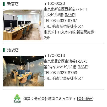
〒160-0023
新宿店
東京都新宿区西新宿7-1-11
共栄ビル6階
[MAP]
TEL:03-5937-6767
JR山手線 新宿駅徒歩5分
東京メトロ丸の内線 新宿駅徒歩
2分
池袋店
〒170-0013
東京都豊島区東池袋1-25-3
第2はやかわビル1階
[MAP]
TEL:03-5927-8753
JR山手線 池袋駅徒歩5分
運営：株式会社城南コミュニティ [
会社概要
]