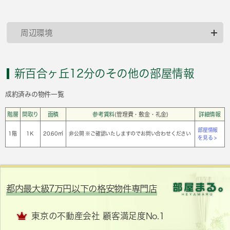
周辺環境
新百合ヶ丘12分のその他の部屋情報
成約済みの物件一覧
階層
間取り
面積
参考賃料
(管理費・敷金・礼金)
詳細情報
部屋情報
1階
1Ｋ
20.60㎡
非公開 ※ご確認いたしますのでお問い合わせください
を見る >
都内最大級7万円以下の格安物件専門店
東京の不動産会社 顧客満足度No.1