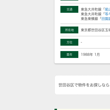
東急大井町線「
尾
交通
東急大井町線「
等
東急東横線「
田園
東京都世田谷区玉堤
所在地
-
方位
1988年 1月
築年
世田谷区で物件をお探しなら