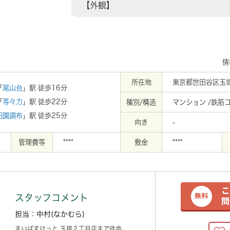
【外観】
情
所在地
東京都世田谷区玉堤
「
尾山台
」駅 徒歩16分
「
等々力
」駅 徒歩22分
種別/構造
マンション /鉄筋
田園調布
」駅 徒歩25分
向き
-
管理費等
****
敷金
****
スタッフコメント
担当：中村(なかむら)
まいばすけっと 玉堤２丁目店まで徒歩