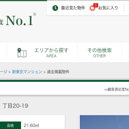
0
最近見た物件
お気に入り
※
エリアから探す
その他検索
AREA
OTHER
ページ
>
新東京マンション
>
過去掲載物件
<<顧客満足度N
丁目20-19
21.60㎡
面積