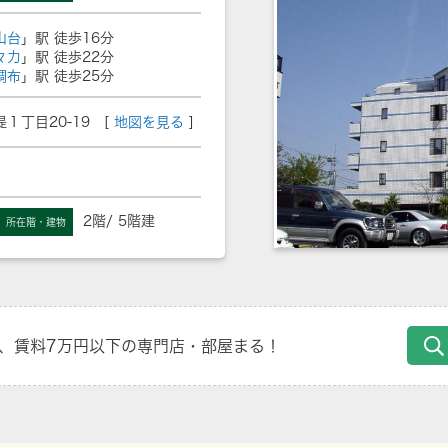
山台
」駅 徒歩16分
々力
」駅 徒歩22分
調布
」駅 徒歩25分
１丁目20-19 [
地図を見る
]
2階/ 5階建
所在階・建物
、賃料7万円以下の専門店・部屋まる！