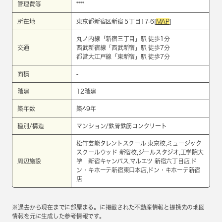
管理費等
****
所在地
東京都新宿区新宿５丁目17-6[
MAP
]
丸ノ内線
「
新宿三丁目
」駅 徒歩1分
交通
西武新宿線
「
西武新宿
」駅 徒歩7分
都営大江戸線
「
東新宿
」駅 徒歩7分
面積
-
階建
12階建
築年数
築49年
種別/構造
マンション/鉄骨鉄筋コンクリート
松竹芸能タレントスクール 東京校,ミュージック
スクールウッド 新宿校,ジールスタジオ,工学院大
周辺施設
学 新宿キャンパス,マルエツ 新宿六丁目店,ド
ン・キホーテ新宿東口本店,ドン・キホーテ新宿
店
※過去から現在までに部屋まる。に掲載された不動産情報と提携先の地図
情報を元に生成した参考情報です。