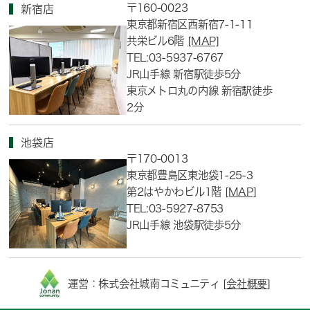
〒160-0023
新宿店
東京都新宿区西新宿7-1-11
共栄ビル6階
[MAP]
TEL:03-5937-6767
JR山手線 新宿駅徒歩5分
東京メトロ丸の内線 新宿駅徒歩
2分
池袋店
〒170-0013
東京都豊島区東池袋1-25-3
第2はやかわビル1階
[MAP]
TEL:03-5927-8753
JR山手線 池袋駅徒歩5分
運営：株式会社城南コミュニティ [
会社概要
]