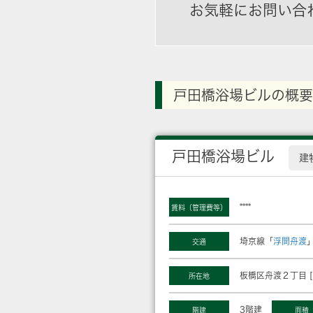
お気軽にお問い合
戸田橋浴場ビルの概要
戸田橋浴場ビル
建
****
賃料（管理費等）
埼京線「
浮間舟渡
交通
板橋区舟渡２丁目 [
所在地
3階建
階建
面積