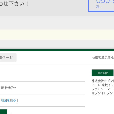
050-
わせ下さい！
料
物ページ
<<顧客満足度N
周辺施設
株式会社カズン
アコレ 東坂下
」駅 徒歩7分
ファミリーマー
セブンイレブン
地図を見る
]
-