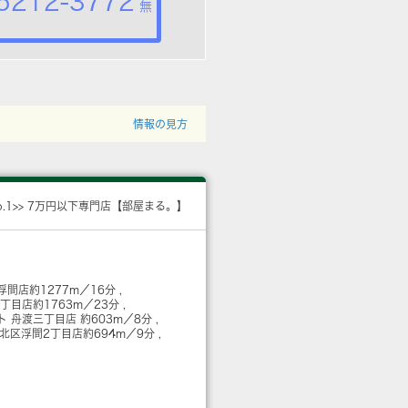
5212-3772
無
情報の見方
o.1>> 7万円以下専門店【部屋まる。】
浮間店
約1277m／16分
２丁目店
約1763m／23分
ト 舟渡三丁目店
約603m／8分
 北区浮間2丁目店
約694m／9分