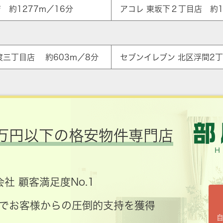
 約1277m／16分
アコレ 東坂下２丁目店 約1
ア
渡三丁目店 約603m／8分
セブンイレブン 北区浮間2丁
万円以下の格安物件専門店
社 顧客満足度No.1
コミでお客様からの圧倒的支持を獲得