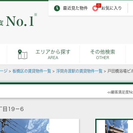
0
最近見た物件
お気に入り
※
エリアから探す
その他検索
AREA
OTHER
ページ
>
板橋区の賃貸物件一覧
>
浮間舟渡駅の賃貸物件一覧
>
戸田橋浴場ビ
<<顧客満足度N
目19－6