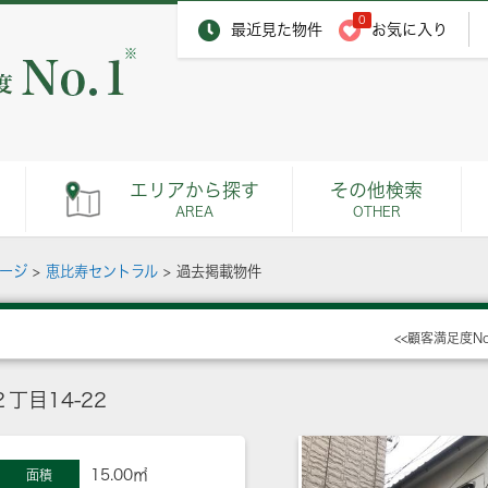
0
最近見た物件
お気に入り
※
エリアから探す
その他検索
AREA
OTHER
ページ
>
恵比寿セントラル
>
過去掲載物件
<<顧客満足度N
丁目14-22
15.00㎡
面積