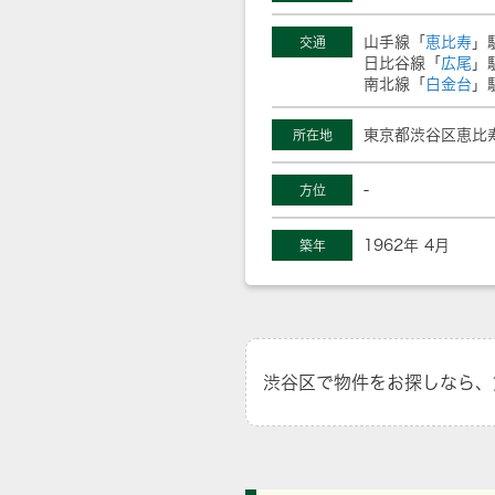
山手線「
恵比寿
」
交通
日比谷線「
広尾
」
南北線「
白金台
」
東京都渋谷区恵比寿
所在地
-
方位
1962年 4月
築年
渋谷区で物件をお探しなら、