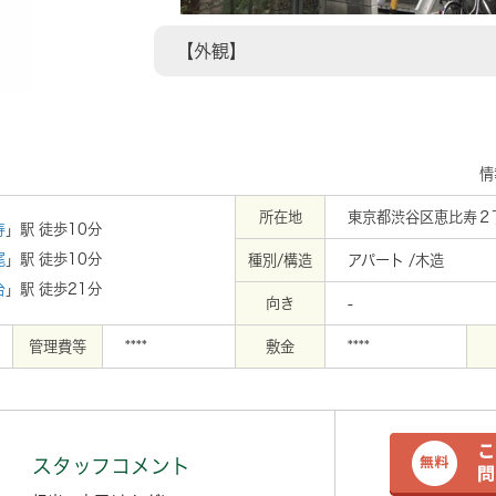
【外観】
情
所在地
東京都渋谷区恵比寿２丁
寿
」駅 徒歩10分
尾
」駅 徒歩10分
種別/構造
アパート /木造
台
」駅 徒歩21分
向き
-
管理費等
****
敷金
****
スタッフコメント