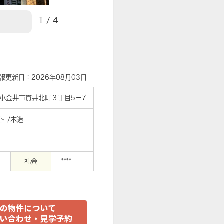
1
/
4
【周辺】ぬくい湯まで213m
報更新日：2026年08月03日
小金井市貫井北町３丁目5－7
ト /木造
礼金
****