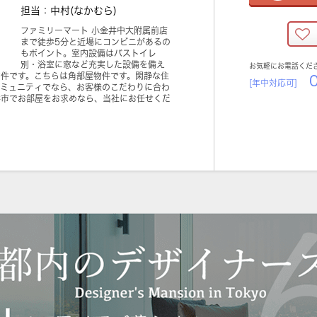
担当：中村(なかむら)
ファミリーマート 小金井中大附属前店
まで徒歩5分と近場にコンビニがあるの
もポイント。室内設備はバストイレ
別・浴室に窓など充実した設備を備え
お気軽にお電話くだ
物件です。こちらは角部屋物件です。閑静な住
0
[年中対応可]
コミュニティでなら、お客様のこだわりに合わ
井市でお部屋をお求めなら、当社にお任せくだ