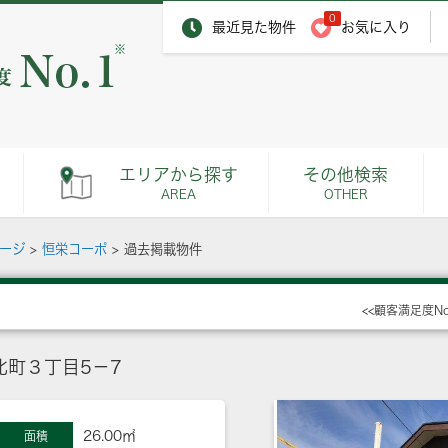
0
最近見た物件
お気に入り
※
エリアから探す
その他検索
AREA
OTHER
ページ
>
恒栄コーポ
>
過去掲載物件
<<顧客満足度N
北町３丁目5－7
26.00㎡
面積