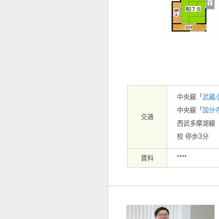
【周辺】ローソン東京学芸大…まで2
中央線「
武蔵
中央線「
国分
交通
西武多摩湖線
校 停歩3分
賃料
****