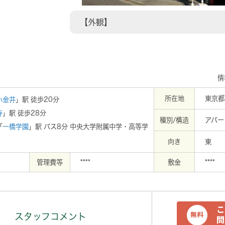
92m
【外観】
情
所在地
東京都
小金井
」駅 徒歩20分
寺
」駅 徒歩28分
種別/構造
アパー
「
一橋学園
」駅 バス8分 中央大学附属中学・高等学
向き
東
管理費等
****
敷金
****
スタッフコメント