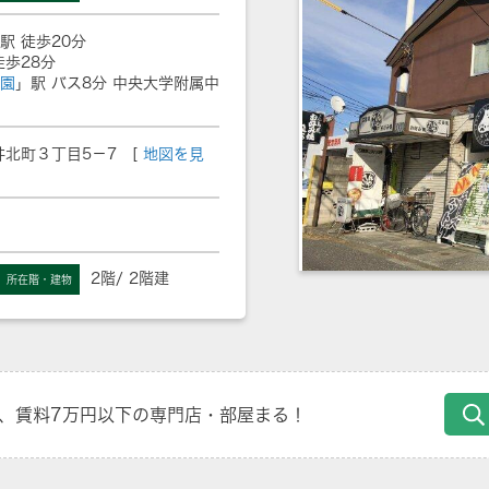
駅 徒歩20分
徒歩28分
園
」駅 バス8分 中央大学附属中
北町３丁目5－7 [
地図を見
2階/ 2階建
所在階・建物
、賃料7万円以下の専門店・部屋まる！