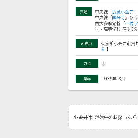
中央線「
武蔵小金井
」
交通
中央線「
国分寺
」駅 
西武多摩湖線「
一橋学
学・高等学校 停歩3分
東京都小金井市貫井
所在地
る
]
東
方位
1978年 6月
築年
小金井市で物件をお探しなら